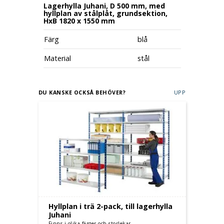
Lagerhylla Juhani, D 500 mm, med
hyllplan av stålplåt, grundsektion,
HxB 1820 x 1550 mm
Färg
blå
Material
stål
DU KANSKE OCKSÅ BEHÖVER?
UPP
Hyllplan i trä 2-pack, till lagerhylla
Juhani
Finns i olika färger och storlekar