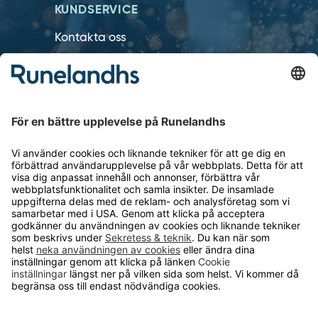
KUNDSERVICE
Kontakta oss
Så funkar det
Försäljningsvillkor
Om cookies
Personuppgiftshantering
Cookie inställningar
OM RUNELANDHS
Om Runelandhs
Köpvillkor
Därför ska du välja oss