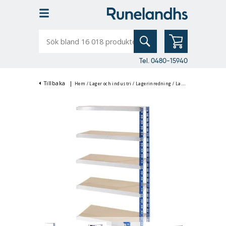
Sök
bland
16
018
produkter
Tel. 0480-15940
Tillbaka
|
Hem
/
Lager och industri
/
Lagerinredning
/
Lagerhyllor & Hyllställ