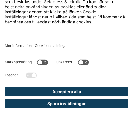
Kontakta oss
Så funkar det
Försäljningsvillkor
Om cookies
Personuppgiftshantering
Cookie inställningar
OM RUNELANDHS
Om Runelandhs
Köpvillkor
Därför ska du välja oss
Lediga jobb