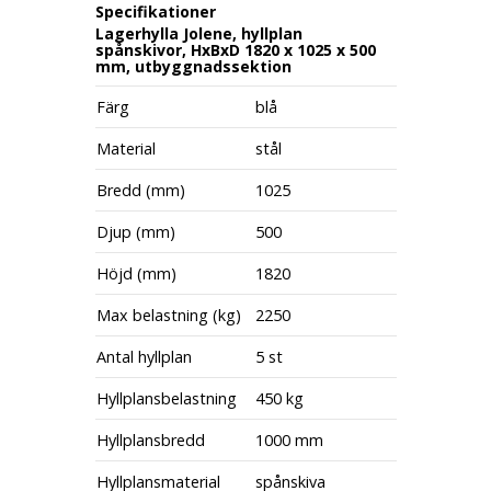
Specifikationer
Lagerhylla Jolene, hyllplan
spånskivor, HxBxD 1820 x 1025 x 500
mm, utbyggnadssektion
Färg
blå
Material
stål
Bredd (mm)
1025
Djup (mm)
500
Höjd (mm)
1820
Max belastning (kg)
2250
Antal hyllplan
5 st
Hyllplansbelastning
450 kg
Hyllplansbredd
1000 mm
Hyllplansmaterial
spånskiva