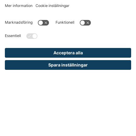
Väggfäste till Lagerhylla
Lagerhylla
300 kr
Plastback ARCA Tellus
Plastback som kan utnyttjas maximalt vid stapling.
Backarna travas i varandra för minimal volym.
Från 150 kr