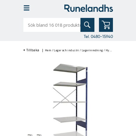
Sök
bland
16
018
produkter
Tel. 0480-15940
Tillbaka
|
Hem
/
Lager och industri
/
Lagerinredning
/
Hyllsystem
/