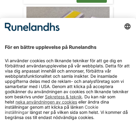
Etiketthållare, självhäftande eller
magnetisk
flera storlekar, säljs i förpackningar
Från 590 kr