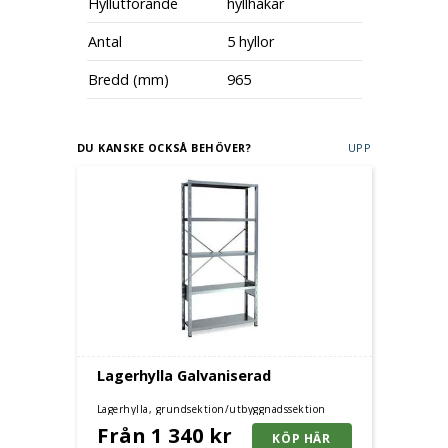
Hyllutförande
hyllhakar
Antal
5 hyllor
Bredd (mm)
965
DU KANSKE OCKSÅ BEHÖVER?
UPP
Lagerhylla Galvaniserad
Lagerhylla, grundsektion/utbyggnadssektion
Från 1 340 kr