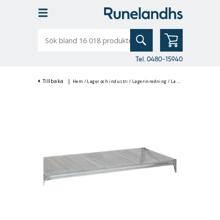
Sök
bland
16
018
produkter
Tel. 0480-15940
Tillbaka
|
Hem
/
Lager och industri
/
Lagerinredning
/
Lagerhyllor & Hyllställ