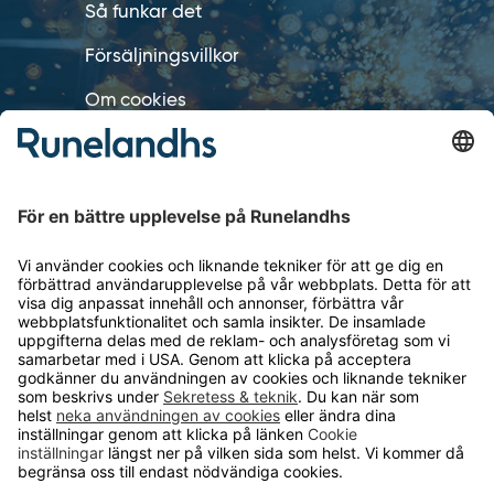
Så funkar det
Försäljningsvillkor
Om cookies
Personuppgiftshantering
Cookie inställningar
OM RUNELANDHS
Om Runelandhs
Köpvillkor
Därför ska du välja oss
Lediga jobb
Kvalitets- och miljöpolicy