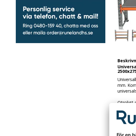
Beskriv
Universa
2500x27
Universal
mm. Komp
universals
Otroligt
krysstag
pallställ
Bärbalkar
fördelat 