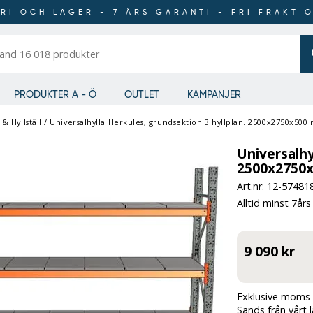
RI OCH LAGER - 7 ÅRS GARANTI - FRI FRAKT 
er
PRODUKTER A - Ö
OUTLET
KAMPANJER
& Hyllställ
/
Universalhylla Herkules, grundsektion 3 hyllplan. 2500x2750x50
Universalhy
2500x2750
Art.nr: 12-
57481
Alltid minst 7års
9 090 kr
Exklusive moms 
Sänds från vårt 