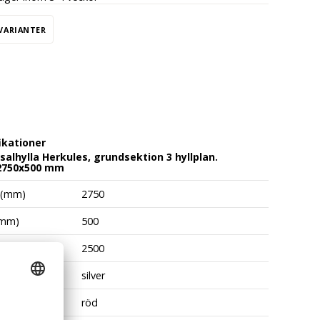
 VARIANTER
ikationer
salhylla Herkules, grundsektion 3 hyllplan.
2750x500 mm
 (mm)
2750
(mm)
500
(mm)
2500
silver
röd