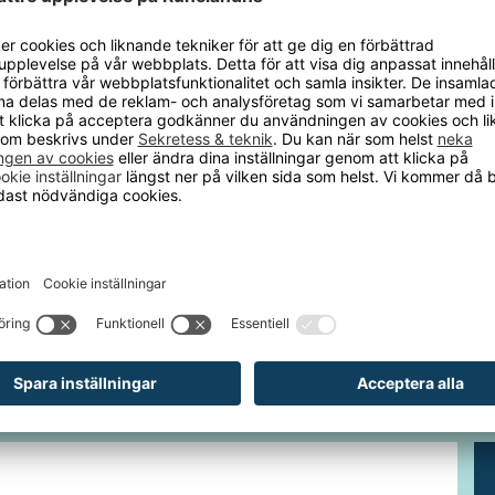
Materi
apacitet 8 ton.
Antal h
av elförzinkade plåtar som ligger om balkarna eller
an som ligger infällda.
Total
rdelade laster upp till 200 kg (plåt) respektive 500 kg
Utföra
lan) per del
d tilläggssektion 3-plan
rodukten har fått ett nytt art.nr.
hade den art.nr. 114486
h ta del av våra nyheter och kampanjer
E-
post