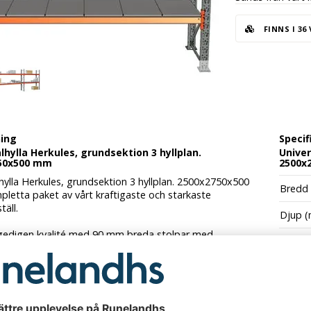
FINNS I 36
ning
Specif
lhylla Herkules, grundsektion 3 hyllplan.
Univer
50x500 mm
2500x
hylla Herkules, grundsektion 3 hyllplan. 2500x2750x500
Bredd
letta paket av vårt kraftigaste och starkaste
täll.
Djup 
 gedigen kvalité med 90 mm breda stolpar med
Höjd 
ning och Z-formade bärbalkar liknande
sformatet.
Färg
na låses med säkringar och klarar väldigt höga laster,
Färg
på balkarna.