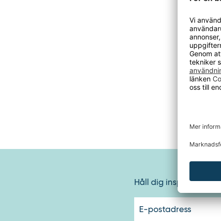
Gavelns k
Hyllplan 
nätbalkpl
Klarar fö
(nätbalkp
Utöka me
Den här p
Tidigare 
Håll dig inspirerad oc