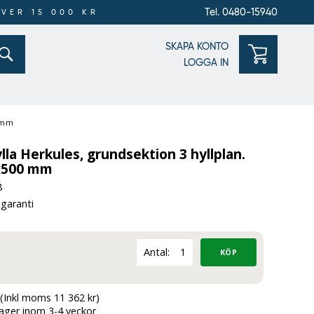
Tel. 0480-15940
ÖVER 15 000 KR
SKAPA KONTO
LOGGA IN
0 mm
lla Herkules, grundsektion 3 hyllplan.
x500 mm
8
 garanti
Antal:
(Inkl moms 11 362 kr)
lager inom 3-4 veckor