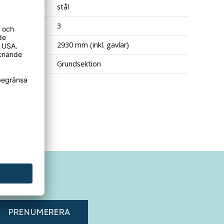
al
stål
yllplan
3
bredd
2930 mm (inkl. gavlar)
nde
Grundsektion
adress"