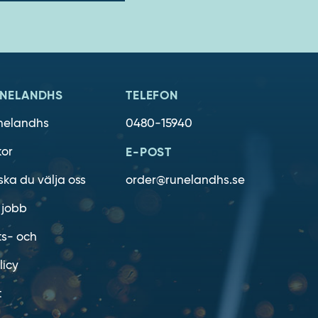
NELANDHS
TELEFON
nelandhs
0480-15940
kor
E-POST
ska du välja oss
order@runelandhs.se
 jobb
ts- och
licy
t