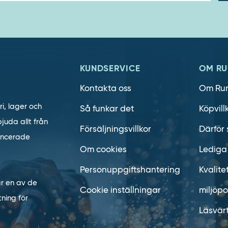
KUNDSERVICE
OM RU
Kontakta oss
Om Ru
ri, lager och
Så funkar det
Köpvill
juda allt från
Försäljningsvillkor
Därför 
vancerade
Om cookies
Lediga
Personuppgiftshantering
Kvalite
är en av de
Cookie inställningar
miljöpo
ning för
Läsvär