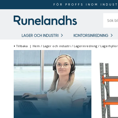
FÖR PROFFS INOM INDUST
Sök
bland
16
018
produkt
LAGER OCH INDUSTRI
KONTORSINREDNING
Tillbaka
|
Hem
/
Lager och industri
/
Lagerinredning
/
Lagerhyllor 
FÖR PROFFS INOM
INDUSTRI OCH LAGER