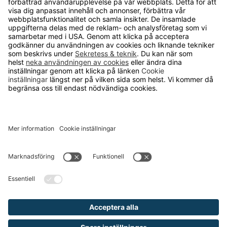
Ryggstag till Lagerhylla
Lagerhylla
Från 150 kr
Utdragbar Avlastningshylla till
Lagerhylla
Lagerhylla, flera storlekar
Från 1 790 kr