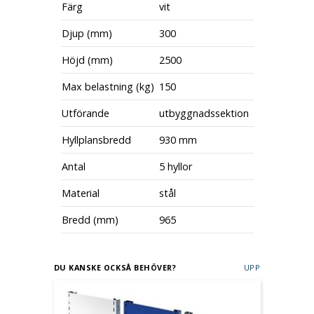
Färg
vit
Djup (mm)
300
Höjd (mm)
2500
Max belastning (kg)
150
Utförande
utbyggnadssektion
Hyllplansbredd
930 mm
Antal
5 hyllor
Material
stål
Bredd (mm)
965
DU KANSKE OCKSÅ BEHÖVER?
UPP