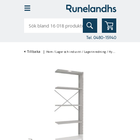
Sök
bland
16
018
produkter
Tel. 0480-15940
Tillbaka
|
Hem
/
Lager och industri
/
Lagerinredning
/
Hyllsystem
/