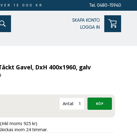
Tel. 0480-15940
ÖVER 15 000 KR
SKAPA KONTO
LOGGA IN
Täckt Gavel, DxH 400x1960, galv
4
Antal:
(Inkl moms 925 kr)
Skickas inom 24 timmar.