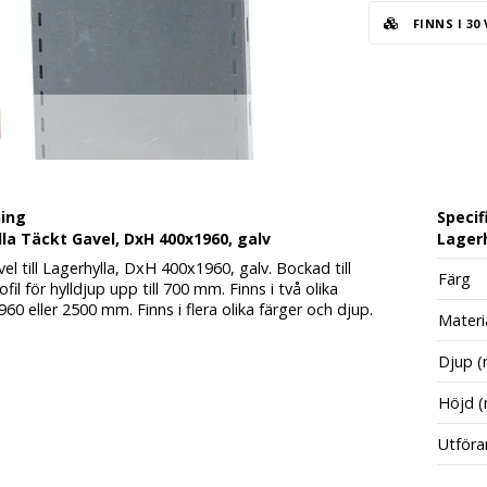
FINNS I 30
ning
Specif
la Täckt Gavel, DxH 400x1960, galv
Lagerh
el till Lagerhylla, DxH 400x1960, galv. Bockad till
Färg
fil för hylldjup upp till 700 mm. Finns i två olika
960 eller 2500 mm. Finns i flera olika färger och djup.
Materi
Djup 
Höjd 
Utföra