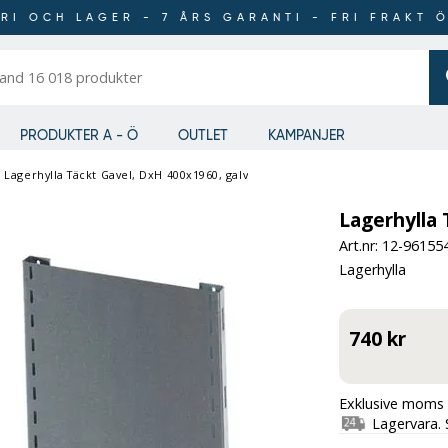
RI OCH LAGER - 7 ÅRS GARANTI - FRI FRAKT 
er
PRODUKTER A - Ö
OUTLET
KAMPANJER
/
Lagerhylla Täckt Gavel, DxH 400x1960, galv
Lagerhylla 
Art.nr: 12-
96155
Lagerhylla
740 kr
Exklusive moms 
Lagervara. 