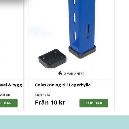
2
VARIANTER
avel & rygg
Golvskoning till Lagerhylla
sektion
Lagerhylla
Från 10 kr