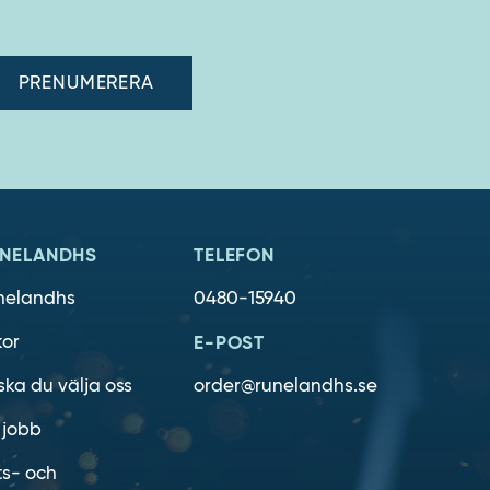
adress"
NELANDHS
TELEFON
nelandhs
0480-15940
kor
E-POST
ska du välja oss
order@runelandhs.se
 jobb
ts- och