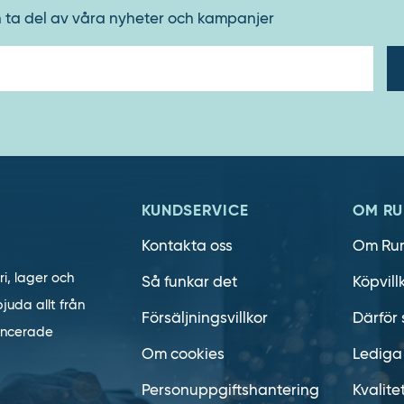
h ta del av våra nyheter och kampanjer
E-
post
KUNDSERVICE
OM RU
Kontakta oss
Om Ru
ri, lager och
Så funkar det
Köpvill
juda allt från
Försäljningsvillkor
Därför 
vancerade
Om cookies
Lediga
Personuppgiftshantering
Kvalite