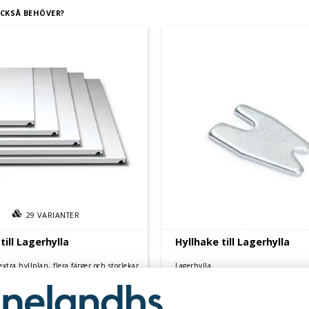
CKSÅ BEHÖVER?
29
VARIANTER
till Lagerhylla
Hyllhake till Lagerhylla
extra hyllplan, flera färger och storlekar
Lagerhylla
200 kr
10 kr