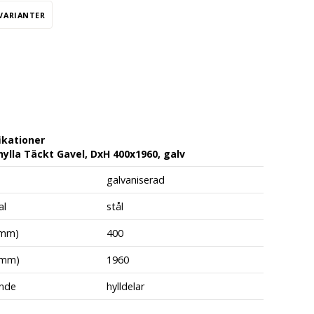
 VARIANTER
ikationer
ylla Täckt Gavel, DxH 400x1960, galv
galvaniserad
al
stål
(mm)
400
(mm)
1960
nde
hylldelar