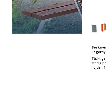
Beskriv
Lagerhyl
Täckt gav
stadig pro
höjder, 1