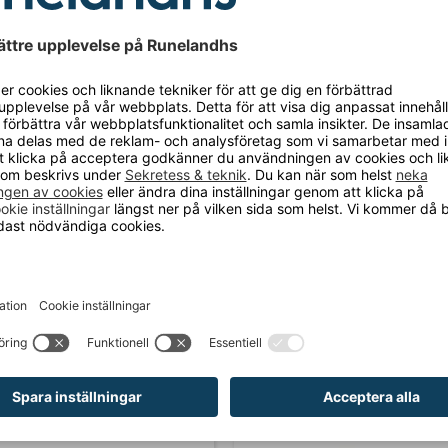
54
VARIANTER
42
VARIANTER
la Galvaniserad
Lagerhylla Blå/Grå
 grundsektion/utbyggnadssektion
Lagerhylla, grundsektion/utbyggnads
1 340 kr
Från 1 540 kr