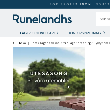
FÖR PROFFS INOM INDUST
Sök
bland
16
018
produkt
LAGER OCH INDUSTRI
KONTORSINREDNING
Tillbaka
|
Hem
/
Lager och industri
/
Lagerinredning
/
Hyllsystem
FÖR PROFFS INOM
INDUSTRI OCH LAGER