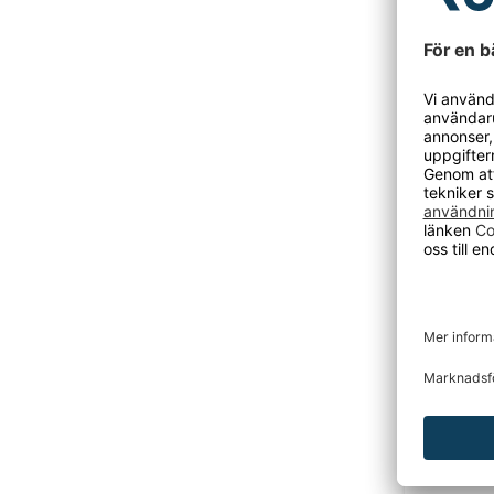
Lagerhyl
Lagerhylla,
Från 