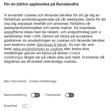
Om cookies
Personuppgiftshantering
Cookie inställningar
OM RUNELANDHS
Om Runelandhs
Köpvillkor
Därför ska du välja oss
Lediga jobb
Kvalitets- och miljöpolicy
Läsvärt