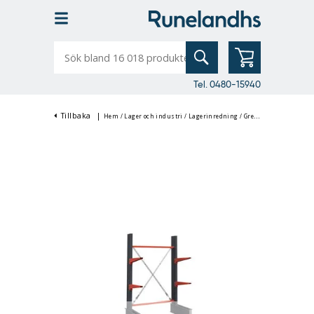
Sök
bland
16
018
produkter
Tel. 0480-15940
Tillbaka
|
Hem
/
Lager och industri
/
Lagerinredning
/
Grenställ & Listställ
/