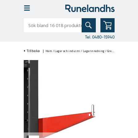
Sök
bland
16
018
produkter
Tel. 0480-15940
Tillbaka
|
Hem
/
Lager och industri
/
Lagerinredning
/
Grenställ & Listställ
/