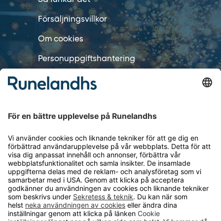
Försäljningsvillkor
Om cookies
Personuppgiftshantering
Cookie inställningar
OM RUNELANDHS
Om Runelandhs
Köpvillkor
Därför ska du välja oss
Lediga jobb
Kvalitets- och miljöpolicy