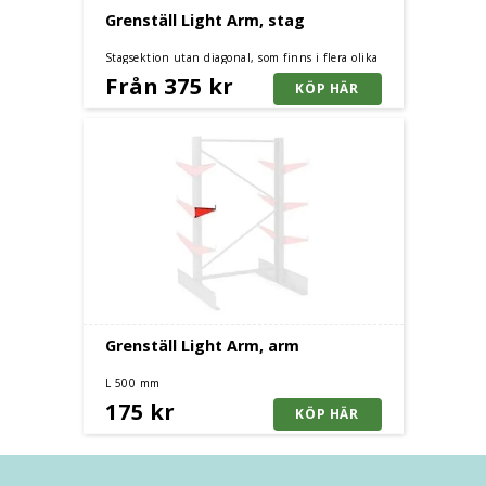
Grenställ Light Arm, stag
Stagsektion utan diagonal, som finns i flera olika
bredder beroende på hur brett du vill att ditt
Från 375 kr
grenställ ska vara.
Grenställ Light Arm, arm
L 500 mm
175 kr