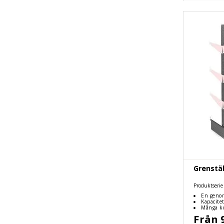
Grenstäl
Produktserie
En genom
Kapacite
Många ko
Från 