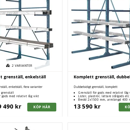
2
VARIANTER
 grenställ, enkelställ
Komplett grenställ, dubbel
ställ, enkelställ, flera varianter
Dubbelsidigt grenställ, komplett
 grenställ
Grenställ för gods med relativt låg 
r gods med relativt låg vikt
Lister, plaströr, lättare stålgods etc
Bredd 2x1500 mm, armlängd 400
9 490 kr
13 590 kr