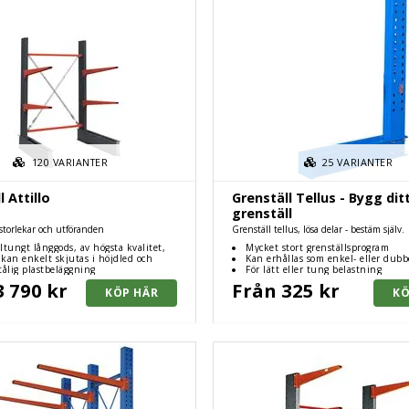
120
VARIANTER
25
VARIANTER
l Attillo
Grenställ Tellus - Bygg dit
grenställ
 storlekar och utföranden
Grenställ tellus, lösa delar - bestäm själv.
ltungt långgods, av högsta kvalitet,
Mycket stort grenställsprogram
ällande säkerhetskrav
kan enkelt skjutas i höjdled och
Kan erhållas som enkel- eller dubb
ter behov
tålig plastbeläggning
För lätt eller tung belastning
3 790 kr
Från 325 kr