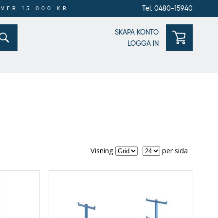
Tel. 0480-15940
ÖVER 15 000 KR
SKAPA KONTO
LOGGA IN
Visning
per
Visning
per sida
sida