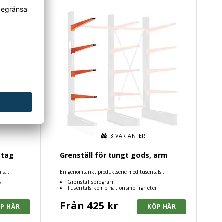
3
VARIANTER
stag
Grenställ för tungt gods, arm
ls
En genomtänkt produktserie med tusentals
kombinationsmöjligheter.
s
Grenställsprogram
r
Tusentals kombinationsmöjligheter
Från 425 kr