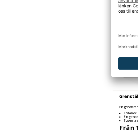
Grenstäl
En genomtän
kombinations
Ledande 
En genom
Tusental
Från 