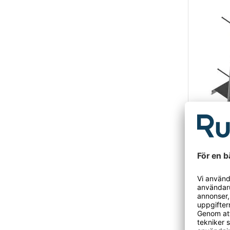
Liststäl
Listställ dubb
Liststäl
För ståen
Från 