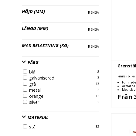
HÖJD (MM)
RENSA
LÄNGD (MM)
RENSA
MAX BELASTNING (KG)
RENSA
FÄRG
Grenstäl
blå
8
Finns i olika
galvaniserad
3
För mede
grå
13
uppfyller g
Armarna 
metall
anpassas ef
Med slag
2
Från 
orange
12
silver
2
MATERIAL
stål
32