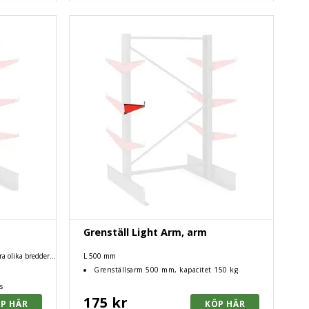
Grenställ Light Arm, arm
ra olika bredder
L 500 mm
ställ ska vara.
Grenställsarm 500 mm, kapacitet 150 kg
s
175 kr