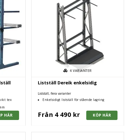
4
VARIANTER
ställ
Listställ Dereik enkelsidig
Listställ, flera varianter
vikt tex
Enkelsidigt listställ för stående lagring
 mm
Från 4 490 kr