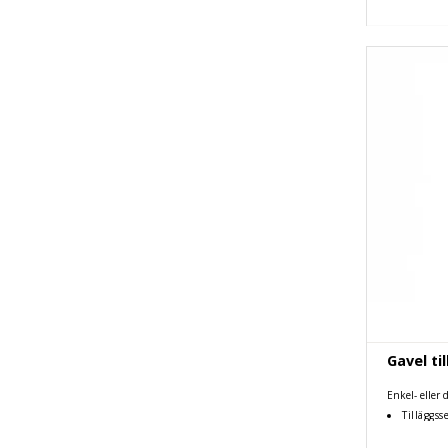
Gavel til
Enkel- eller
Tilläggss