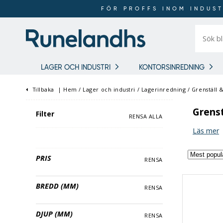
FÖR PROFFS INOM INDUST
Sök
bland
16
018
produkt
LAGER OCH INDUSTRI
KONTORSINREDNING
Tillbaka
|
Hem
/
Lager och industri
/
Lagerinredning
/
Grenställ & 
Grenst
Filter
RENSA ALLA
Läs mer
PRIS
RENSA
BREDD (MM)
RENSA
DJUP (MM)
RENSA