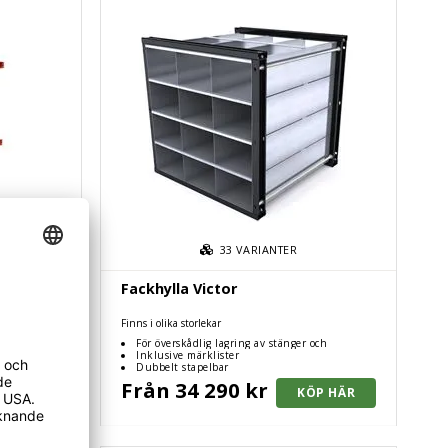
33
VARIANTER
Fackhylla Victor
Finns i olika storlekar
itet, uppfyller
För överskådlig lagring av stänger och
led och
skivmaterial
Inklusive märklister
Dubbelt stapelbar
Från 34 290 kr