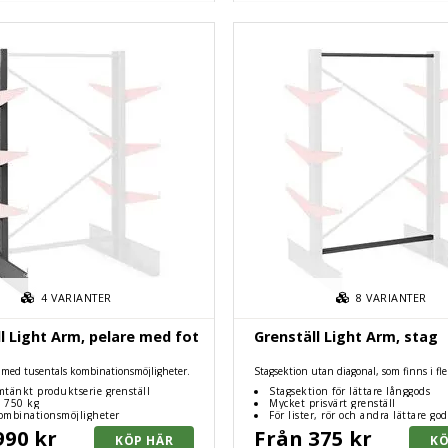
4
VARIANTER
8
VARIANTER
l Light Arm, pelare med fot
Grenställ Light Arm, stag
 med tusentals kombinationsmöjligheter.
Stagsektion utan diagonal, som finns i fle
beroende på hur brett du vill att ditt gren
tänkt produktserie grenställ
Stagsektion för lättare långgods
t 750 kg
Mycket prisvärt grenställ
mbinationsmöjligheter
För lister, rör och andra lättare god
990 kr
Från 375 kr