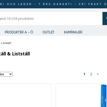
RI OCH LAGER - 7 ÅRS GARANTI - FRI FRAKT 
er
PRODUKTER A - Ö
OUTLET
KAMPANJER
Listställ
äll & Listställ
Order
1
2
>
by