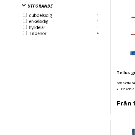
UTFÖRANDE
dubbelsidig
1
enkelsidig
1
hylldelar
8
Tillbehör
4
Tellus g
Kompletta pa
Enkelsidi
Från 