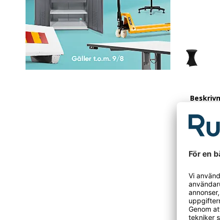
Beskriv
Överdrag
Lite festl
Skräddar
Bordsöver
Den här p
Tidigare