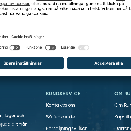
h ta del av våra nyheter och kampanjer
E-
post
KUNDSERVICE
OM RU
Kontakta oss
Om Ru
ri, lager och
Så funkar det
Köpvill
juda allt från
Försäljningsvillkor
Därför 