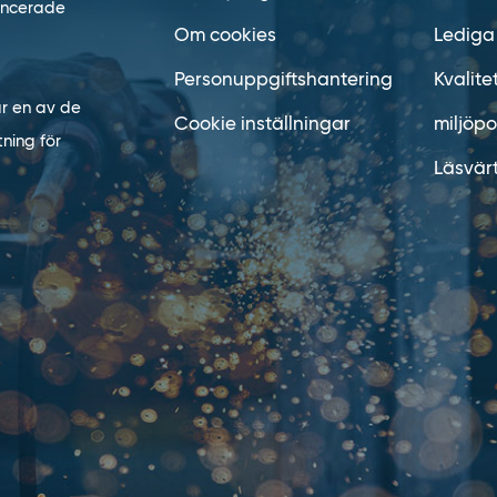
vancerade
Om cookies
Lediga
Personuppgiftshantering
Kvalite
är en av de
Cookie inställningar
miljöpo
ning för
Läsvär