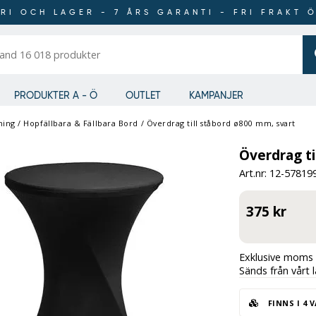
RI OCH LAGER - 7 ÅRS GARANTI - FRI FRAKT 
er
PRODUKTER A - Ö
OUTLET
KAMPANJER
ning
/
Hopfällbara & Fällbara Bord
/
Överdrag till ståbord ø800 mm, svart
Överdrag ti
Art.nr: 12-
57819
375 kr
Exklusive moms 
Sänds från vårt 
FINNS I 4 