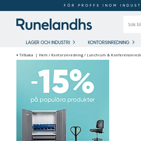
FÖR PROFFS INOM INDUST
Sök
bland
16
018
produkt
LAGER OCH INDUSTRI
KONTORSINREDNING
Tillbaka
|
Hem
/
Kontorsinredning
/
Lunchrum & Konferensinred
FÖR PROFFS INOM
INDUSTRI OCH LAGER