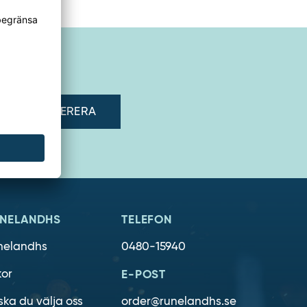
adress"
NELANDHS
TELEFON
nelandhs
0480-15940
kor
E-POST
ska du välja oss
order@runelandhs.se