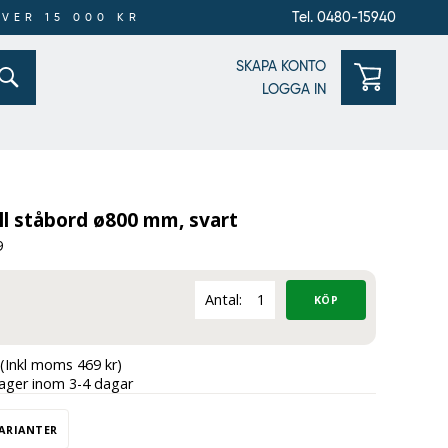
Tel. 0480-15940
ÖVER 15 000 KR
SKAPA KONTO
LOGGA IN
ll ståbord ø800 mm, svart
9
Antal:
(Inkl moms 469 kr)
lager inom 3-4 dagar
VARIANTER