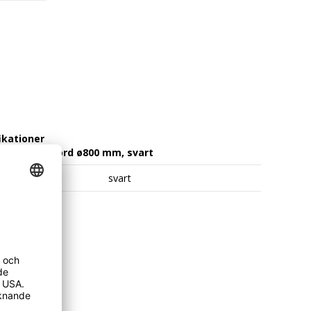
ikationer
ag till ståbord ø800 mm, svart
svart