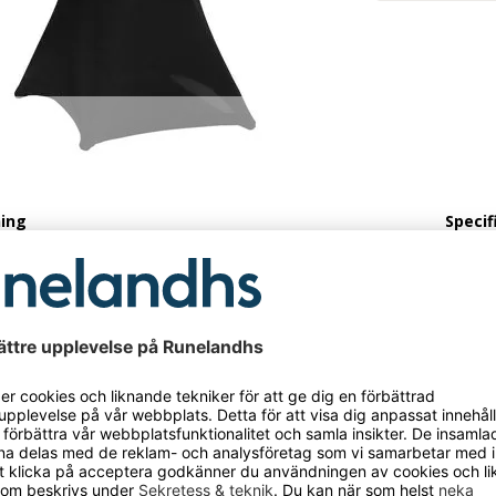
ning
Specif
 till ståbord ø800 mm, svart
Överdr
igare
Färg
sytt vitt överdrag passande barbord Event Ø800 mm.
draget är gjort i ett tåligt stretchmaterial.
rodukten har fått ett nytt art.nr.
 hade den art.nr. 265BEM102