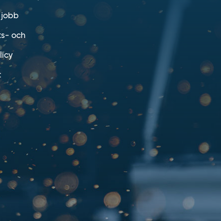
 jobb
ts- och
licy
t