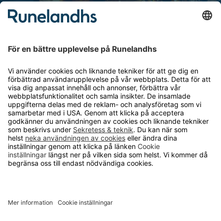
Personuppgiftshantering
Cookie inställningar
OM RUNELANDHS
Om Runelandhs
Köpvillkor
Därför ska du välja oss
Lediga jobb
Kvalitets- och miljöpolicy
Läsvärt