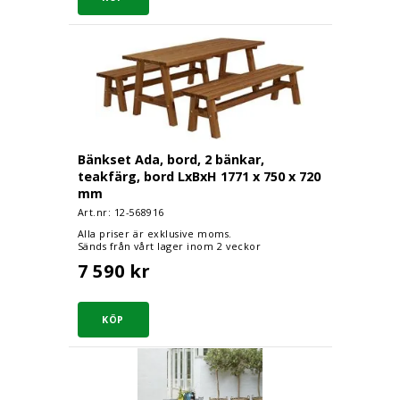
Bänkset Ada, bord, 2 bänkar, teakfärg, bord LxBx
Bänkset Ada, bord, 2 bänkar,
teakfärg, bord LxBxH 1771 x 750 x 720
mm
Art.nr: 12-
568916
Alla priser är exklusive moms.
Sänds från vårt lager inom 2 veckor
7 590 kr
Bänkset Ada, bord, 2 bänkar, svart, bord 