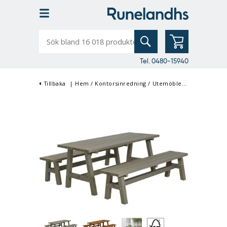
Sök
bland
16
018
produkter
Tel. 0480-15940
Tillbaka
|
Hem
/
Kontorsinredning
/
Utemöbler
/
Picknickbor