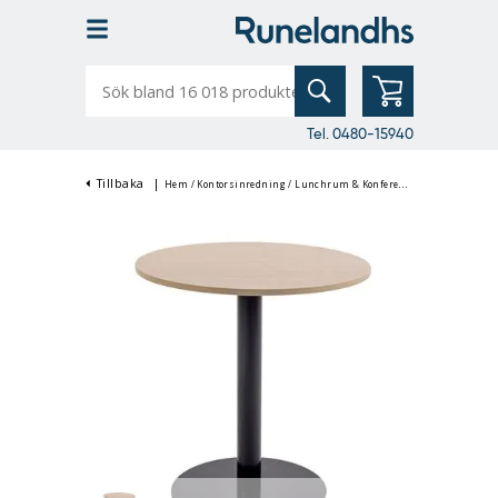
Sök
bland
16
018
produkter
Tel. 0480-15940
Tillbaka
|
Hem
/
Kontorsinredning
/
Lunchrum & Konferensinredning
/
Mats