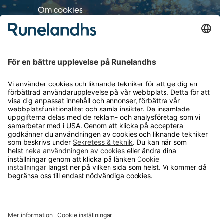
Om cookies
Personuppgiftshantering
Cookie inställningar
OM RUNELANDHS
Om Runelandhs
Köpvillkor
Därför ska du välja oss
Lediga jobb
Kvalitets- och miljöpolicy
Läsvärt