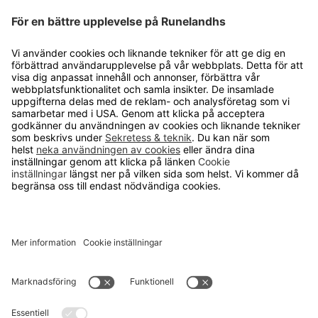
Försäljningsvillkor
Om cookies
Personuppgiftshantering
Cookie inställningar
OM RUNELANDHS
Om Runelandhs
Köpvillkor
Därför ska du välja oss
Lediga jobb
Kvalitets- och miljöpolicy
Läsvärt