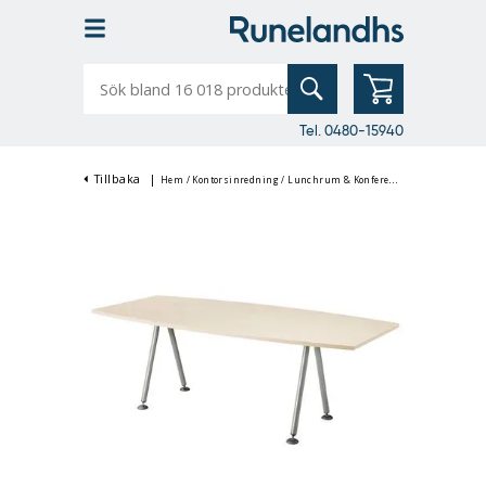
Sök
bland
16
018
produkter
Tel. 0480-15940
Tillbaka
|
Hem
/
Kontorsinredning
/
Lunchrum & Konferensinredning
/
Konf