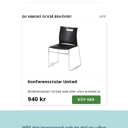
DU KANSKE OCKSÅ BEHÖVER?
UPP
Konferensstolar United
Konferensstolar United med eller utan armstöd är
både stilfulla och sköna stolar som är kopplings- och
940 kr
stapelbara. Flera färger.
Håll dig inspirerad och ta del av våra