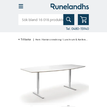
Sök
bland
16
018
produkter
Tel. 0480-15940
Tillbaka
|
Hem
/
Kontorsinredning
/
Lunchrum & Konferensinredning
/
Konf