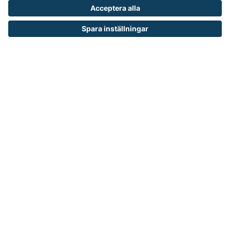
Om Runelandhs
Köpvillkor
Därför ska du välja oss
Lediga jobb
Kvalitets- och miljöpolicy
Läsvärt
TELEFON
0480-15940
E-POST
order@runelandhs.se