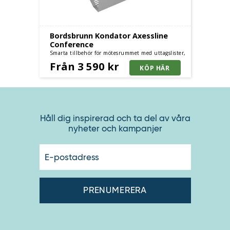
Bordsbrunn Kondator Axessline
Conference
Smarta tillbehör för mötesrummet med uttagslister,
kabelbrunnar och eleganta topplock. Kompletta
Från 3 590 kr
lösningar.
Håll dig inspirerad och ta del av våra
nyheter och kampanjer
E-
postadres