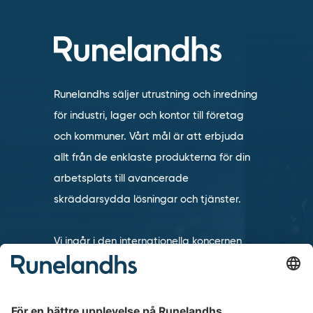
Runelandhs säljer utrustning och inredning
för industri, lager och kontor till företag
och kommuner. Vårt mål är att erbjuda
allt från de enklaste produkterna för din
arbetsplats till avancerade
skräddarsydda lösningar och tjänster.
Vi ingår i den internationella koncernen
TAKKT som är en av de ledande
distanshandlarna inom inredning och
utrustning för arbetsplatser i Europa.