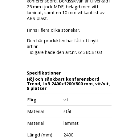
konferensbord, bordsskivan är tillverkad i
25 mm tjock MDF, belagd med vitt
laminat, samt en 10 mm vit kantlist av
ABS-plast.
Finns i flera olika storlekar.
Den här produkten har fått ett nytt
art.nr.
Tidigare hade den art.nr. 613BCB103
Specifikationer
Höj och sänkbart konferensbord
Trend, LxB 2400x1200/800 mm, vit/vit,
8 platser
Färg
vit
Material
stål
Material
laminat
Längd (mm)
2400