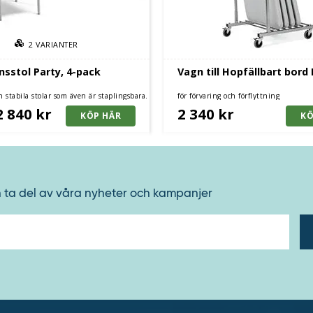
2
VARIANTER
sstol Party, 4-pack
Vagn till Hopfällbart bord
 stabila stolar som även är staplingsbara.
för förvaring och förflyttning
tan armstöd
2 840 kr
2 340 kr
h ta del av våra nyheter och kampanjer
E-
post