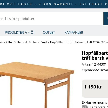
RI OCH LAGER - 7 ÅRS GARANTI - FRI FRAKT 
er
PRODUKTER A - Ö
OUTLET
KAMPANJER
ning
/
Hopfällbara & Fällbara Bord
/
Hopfällbart bord Fixbord, LxB 1200x600 m
Hopfällbar
träfiberski
Art.nr: 12-
44301
Oljehärdad skiva
1 190 kr
Exklusive moms 
Lagervara. 