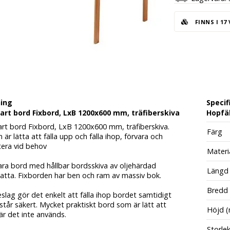
FINNS I 17
ning
Specif
art bord Fixbord, LxB 1200x600 mm, träfiberskiva
Hopfäl
art bord Fixbord, LxB 1200x600 mm, träfiberskiva.
Färg
är lätta att fälla upp och fälla ihop, förvara och
tera vid behov
Materi
ara bord med hållbar bordsskiva av oljehärdad
Längd
latta. Fixborden har ben och ram av massiv bok.
Bredd
eslag gör det enkelt att fälla ihop bordet samtidigt
tår säkert. Mycket praktiskt bord som är lätt att
Höjd 
är det inte används.
Storle