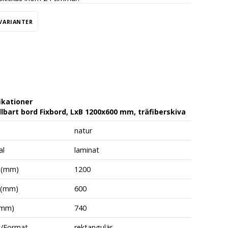
 VARIANTER
ikationer
lbart bord Fixbord, LxB 1200x600 mm, träfiberskiva
natur
al
laminat
 (mm)
1200
 (mm)
600
(mm)
740
k/Format
rektangulär