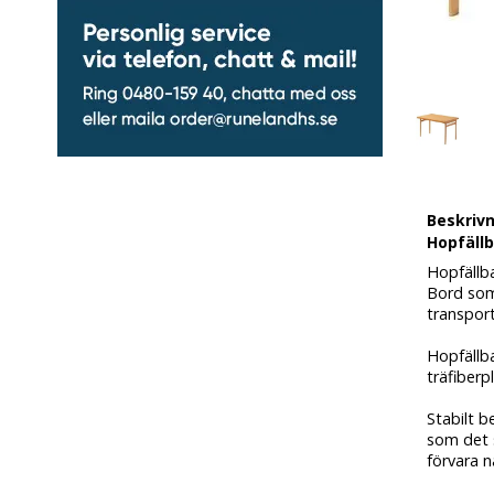
Beskriv
Hopfällb
Hopfällb
Bord som 
transpor
Hopfällb
träfiberp
Stabilt b
som det s
förvara n