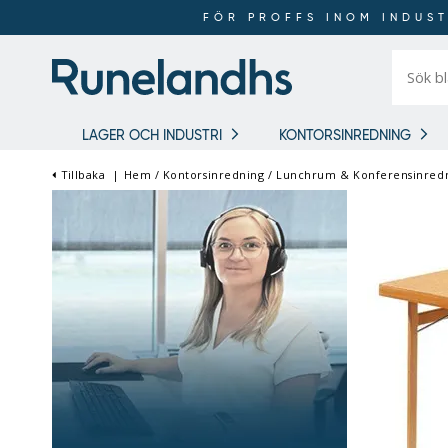
FÖR PROFFS INOM INDUST
Sök
bland
16
018
produkt
LAGER OCH INDUSTRI
KONTORSINREDNING
Tillbaka
|
Hem
/
Kontorsinredning
/
Lunchrum & Konferensinred
FÖR PROFFS INOM
INDUSTRI OCH LAGER