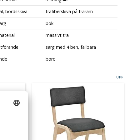
al, bordsskiva
träfiberskiva på träram
ärg
bok
material
massivt trä
utförande
sarg med 4 ben, fällbara
nde
bord
UPP