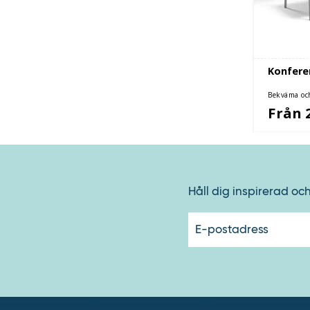
Konferen
Bekväma och
Med eller u
Från 
Håll dig inspirerad oc