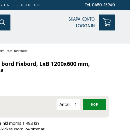
Tel. 0480-15940
ÖVER 15 000 KR
SKAPA KONTO
LOGGA IN
m, träfiberskiva
t bord Fixbord, LxB 1200x600 mm,
va
Antal:
(Inkl moms 1 488 kr)
Skickas inom 24 timmar.