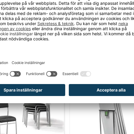
ol i skiktlimmad och
Stapelstol skiktlimmad o
ssad bok
formpressad, 4-pack
kr
4 940 kr