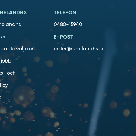
NELANDHS
TELEFON
nelandhs
0480-15940
kor
E-POST
ska du välja oss
order@runelandhs.se
 jobb
ts- och
licy
t