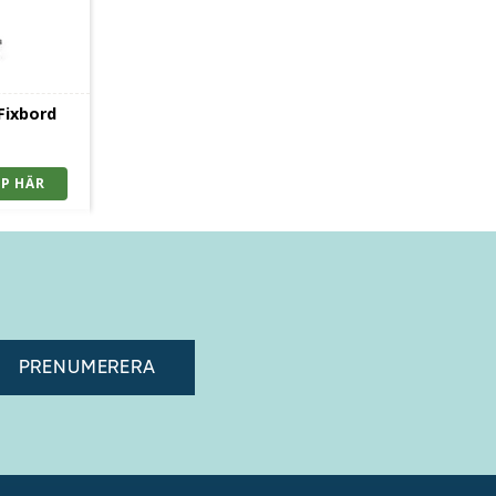
 Fixbord
adress"