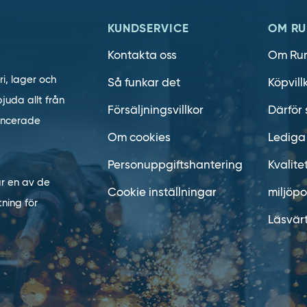
KUNDSERVICE
OM RU
Kontakta oss
Om Ru
ri, lager och
Så funkar det
Köpvill
juda allt från
Försäljningsvillkor
Därför 
vancerade
Om cookies
Lediga
Personuppgiftshantering
Kvalite
är en av de
Cookie inställningar
miljöpo
ning för
Läsvär