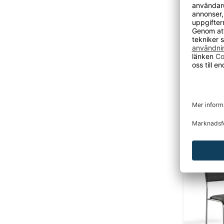
Stapelst
formpre
3 440 