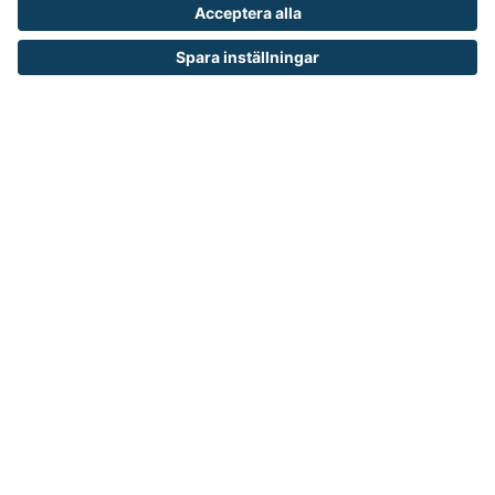
Håll dig inspirerad och ta del av våra
nyheter och kampanjer
E-
postadres
Runelandhs säljer utrustning och inredning