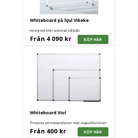
Whiteboard på hjul Vibeke
emaljerad eller lackerad stålplåt
Från 4 090 kr
Whiteboard Viol
Prisvärda whiteboardtavlor med magnetfunktion.
Pennhylla och aluminiumram. Finns i flera storlekar.
Från 400 kr