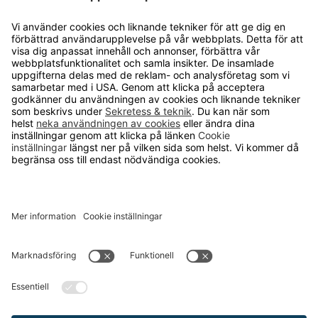
Whiteboard Vicker
för intensiv användning dagligen
Från 990 kr
Startset Whiteboard
bas eller pro-paket
Från 540 kr