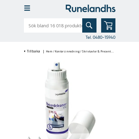
Sök
bland
16
018
produkter
Tel. 0480-15940
Tillbaka
|
Hem
/
Kontorsinredning
/
Skrivtavlor & Presentation
/
Whiteboard &