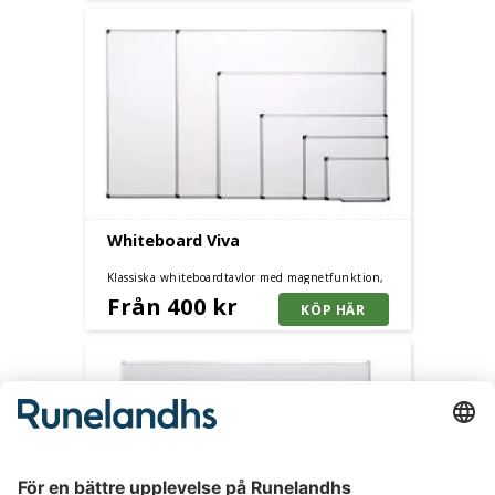
Whiteboard Viva
Klassiska whiteboardtavlor med magnetfunktion,
finns i olika storlekar och kan monteras både
Från 400 kr
liggande och stående.