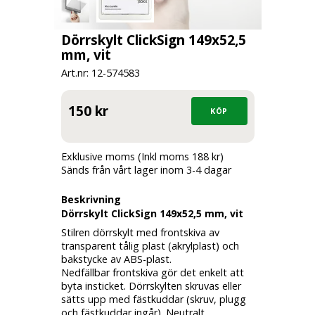
Dörrskylt ClickSign 149x52,5
mm, vit
Art.nr: 12-
574583
150 kr
Exklusive moms (Inkl moms 188 kr)
Sänds från vårt lager inom 3-4 dagar
Beskrivning
Dörrskylt ClickSign 149x52,5 mm, vit
Stilren dörrskylt med frontskiva av
transparent tålig plast (akrylplast) och
bakstycke av ABS-plast.
Nedfällbar frontskiva gör det enkelt att
byta insticket. Dörrskylten skruvas eller
sätts upp med fästkuddar (skruv, plugg
och fästkuddar ingår). Neutralt