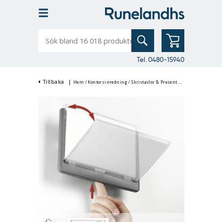
Sök
bland
16
018
produkter
Tel. 0480-15940
Tillbaka
|
Hem
/
Kontorsinredning
/
Skrivtavlor & Presentation
/
Skyltskåp & 