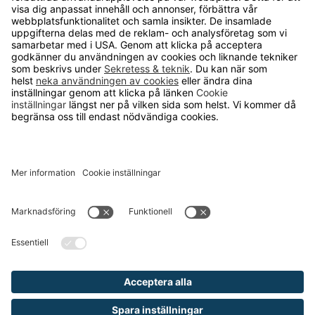
OM RUNELANDHS
Om Runelandhs
Köpvillkor
Därför ska du välja oss
Lediga jobb
Kvalitets- och miljöpolicy
Läsvärt
TELEFON
0480-15940