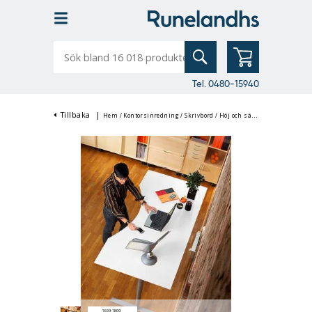
Sök
bland
16
018
produkter
Tel. 0480-15940
Tillbaka
|
Hem
/
Kontorsinredning
/
Skrivbord
/
Höj och sänkbart Skrivbord
/