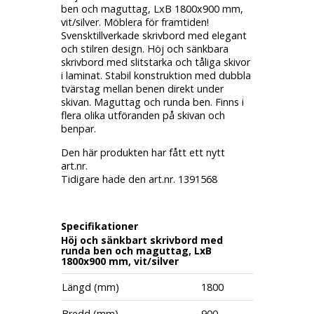
ben och maguttag, LxB 1800x900 mm,
vit/silver. Möblera för framtiden!
Svensktillverkade skrivbord med elegant
och stilren design. Höj och sänkbara
skrivbord med slitstarka och tåliga skivor
i laminat. Stabil konstruktion med dubbla
tvärstag mellan benen direkt under
skivan. Maguttag och runda ben. Finns i
flera olika utföranden på skivan och
benpar.
Den här produkten har fått ett nytt
art.nr.
Tidigare hade den art.nr. 1391568
Specifikationer
Höj och sänkbart skrivbord med
runda ben och maguttag, LxB
1800x900 mm, vit/silver
Längd (mm)
1800
Bredd (mm)
900