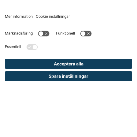
Runelandhs säljer utrustning och inredning
för industri, lager och kontor till företag
och kommuner. Vårt mål är att erbjuda
allt från de enklaste produkterna för din
arbetsplats till avancerade
skräddarsydda lösningar och tjänster.
Vi ingår i den internationella koncernen
TAKKT som är en av de ledande
distanshandlarna inom inredning och
utrustning för arbetsplatser i Europa.