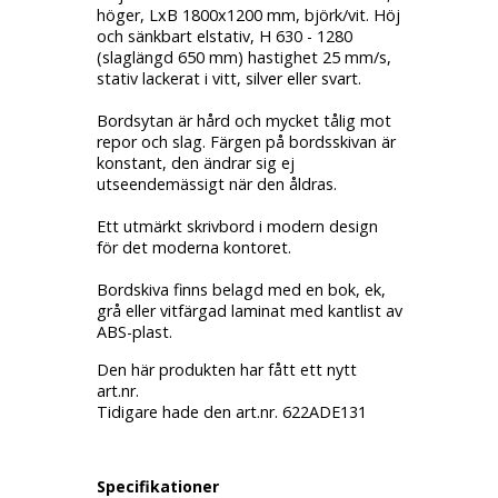
höger, LxB 1800x1200 mm, björk/vit. Höj
och sänkbart elstativ, H 630 - 1280
(slaglängd 650 mm) hastighet 25 mm/s,
stativ lackerat i vitt, silver eller svart.
Bordsytan är hård och mycket tålig mot
repor och slag. Färgen på bordsskivan är
konstant, den ändrar sig ej
utseendemässigt när den åldras.
Ett utmärkt skrivbord i modern design
för det moderna kontoret.
Bordskiva finns belagd med en bok, ek,
grå eller vitfärgad laminat med kantlist av
ABS-plast.
Den här produkten har fått ett nytt
art.nr.
Tidigare hade den art.nr. 622ADE131
Specifikationer