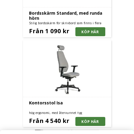
Bordsskärm Standard, med runda
hörn
Stilig bordsskärm för skrivbord som finns i flera
storlekar. Utförande med raka eller runda hörn.
Från 1 090 kr
Levereras med bordsbeslag.
Kontorsstol Isa
hög ergonomi, med återvunnet tyg
Från 4 540 kr