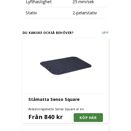
Lyfthastighet
25 mm/sek
Stativ
2-pelarstativ
DU KANSKE OCKSÅ BEHÖVER?
UPP
Ståmatta Senso Square
Avlastningsmatta Senso Square är en
arbetsplatsmatta som är anpassad för stående arbete i
Från 840 kr
kontorsmiljö. Grå eller svart.