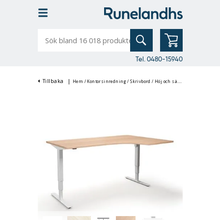
Sök
bland
16
018
produkter
Tel. 0480-15940
Tillbaka
|
Hem
/
Kontorsinredning
/
Skrivbord
/
Höj och sänkbart Skrivbord
/