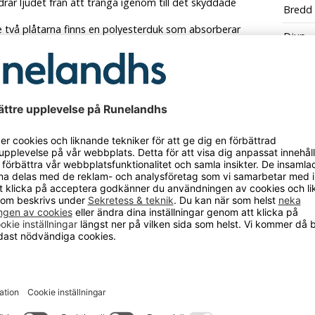
drar ljudet från att tränga igenom till det skyddade
Bredd
e två plåtarna finns en polyesterduk som absorberar
Djup
r ljudet. Akustikelementen är mest effektiva i ett
område mellan 200 och 4000 Hz.
Höjd
moduler kan enkelt sättas ihop, och
mponenter i olika storlekar ger nästan obegränsade
Utföra
ter i rummet.
ssningar kompenserar för ojämnheter och minskar
Vikt
isk. Standardfärgen är dammgrå RAL 7037, men andra
nns på förfrågan.
rial: stålplåt
erial: polyesterfiber
rg: dammgrå RAL 7037
yrka: 103 mmHöjd: 2000 mm
 5130 mm
5230 mm
58.99 kg