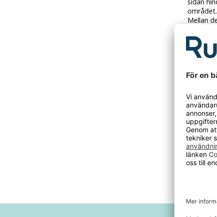
sidan hin
området.
Mellan d
och dämpa
frekvens
Enstaka 
systemko
möjlighe
Golvanpa
snubbelr
färger fi
- Rammate
- Väggmat
- Väggfä
- Väggst
- Bredd:
- Djup: 
- Vikt: 7