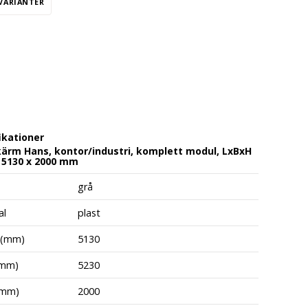
 VARIANTER
ikationer
ärm Hans, kontor/industri, komplett modul, LxBxH
 5130 x 2000 mm
grå
al
plast
 (mm)
5130
(mm)
5230
(mm)
2000