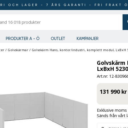
RI OCH LAGER - 7 ÅRS GARANTI - FRI FRAKT 
er
PRODUKTER A - Ö
OUTLET
KAMPANJER
ter
/
Golvskärmar
/
Golvskärm Hans, kontor/industri, komplett modul, LxBxH
Golvskärm H
LxBxH 5230
Art.nr: 12-
83096
131 990 kr
Exklusive moms 
Sänds från vårt 