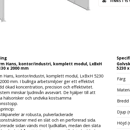
FINNS I 15
ning
Specif
rm Hans, kontor/industri, komplett modul, LxBxH
Golvsk
130 x 2000 mm
5230 x
m Hans, kontor/industri, komplett modul, LxBxH 5230
Färg
2000 mm. I bullriga arbetsmiljöer ger ett effektivt
dd ökad koncentration, precision och effektivitet.
Materi
stem minskar ljudnivån avsevärt. De hjälper till att
a hälsorisker och undvika kostsamma
Bredd
onsstopp.
princip:
Djup 
tikpaneler är robusta, pulverlackerade
konstruktioner med en slät och en perforerad sida.
Höjd 
orerade sidan vänds mot ljudkällan, medan den släta