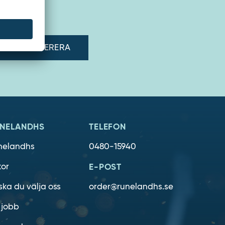
adress"
NELANDHS
TELEFON
nelandhs
0480-15940
kor
E-POST
ska du välja oss
order@runelandhs.se
 jobb