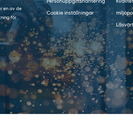
Personuppgiftshantering
Kvalite
är en av de
Cookie inställningar
miljöpo
ning för
Läsvär