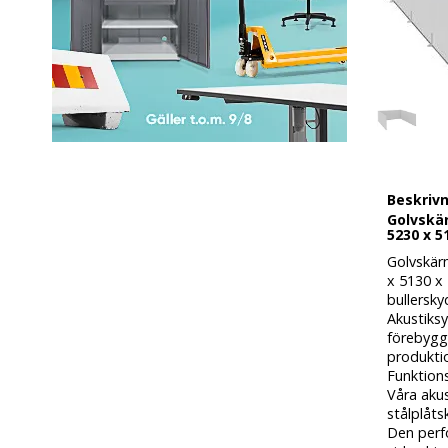
Beskriv
Golvskä
5230 x 5
Golvskär
x 5130 x 
bullersky
Akustiksy
förebygg
produkti
Funktions
Våra akus
stålplåts
Den perf