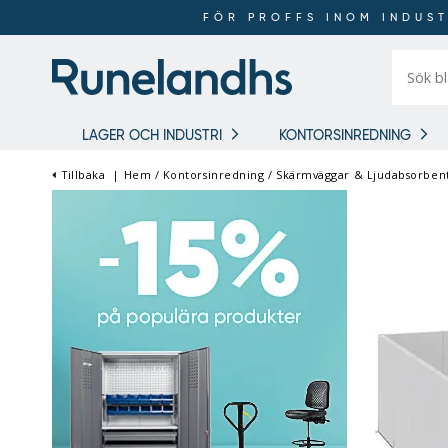
FÖR PROFFS INOM INDUST
Sök
bland
16
018
produkt
LAGER OCH INDUSTRI
KONTORSINREDNING
Tillbaka
|
Hem
/
Kontorsinredning
/
Skärmväggar & Ljudabsorben
FÖR PROFFS INOM
INDUSTRI OCH LAGER