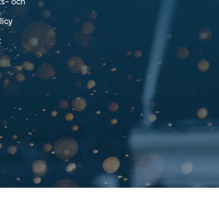
ts- och
licy
t