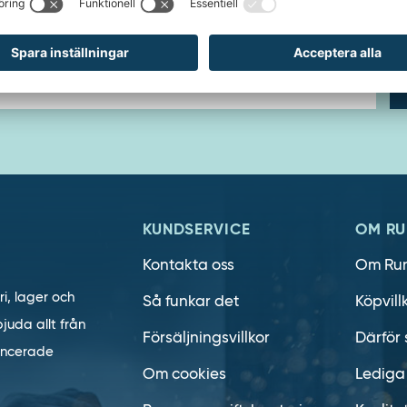
h ta del av våra nyheter och kampanjer
E-
post
KUNDSERVICE
OM RU
Kontakta oss
Om Ru
ri, lager och
Så funkar det
Köpvill
juda allt från
Försäljningsvillkor
Därför 
vancerade
Om cookies
Lediga