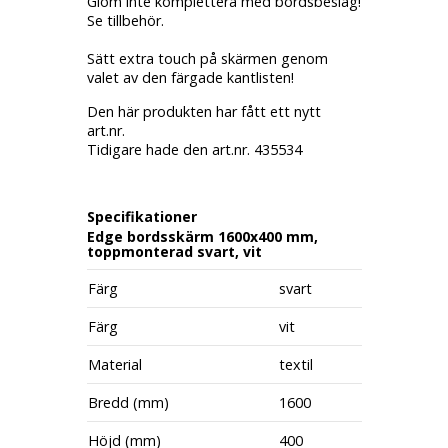
Glöm inte komplettera med bordsbeslag!
Se tillbehör.
Sätt extra touch på skärmen genom
valet av den färgade kantlisten!
Den här produkten har fått ett nytt
art.nr.
Tidigare hade den art.nr. 435534
Specifikationer
Edge bordsskärm 1600x400 mm,
toppmonterad svart, vit
Färg
svart
Färg
vit
Material
textil
Bredd (mm)
1600
Höjd (mm)
400