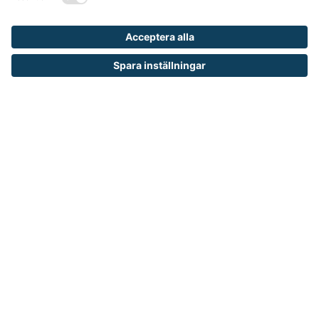
OM RUNELANDHS
Om Runelandhs
Köpvillkor
Därför ska du välja oss
Lediga jobb
Kvalitets- och miljöpolicy
Läsvärt
TELEFON
0480-15940
E-POST