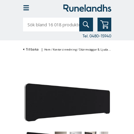
Sök
bland
16
018
produkter
Tel. 0480-15940
Tillbaka
|
Hem
/
Kontorsinredning
/
Skärmväggar & Ljudabsorbenter
/
Bords