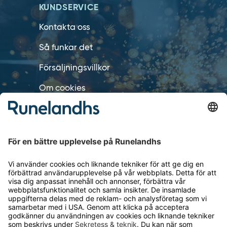
KUNDSERVICE
Kontakta oss
Så funkar det
Försäljningsvillkor
Om cookies
Personuppgiftshantering
Cookie inställningar
OM RUNELANDHS
Om Runelandhs
Köpvillkor
Därför ska du välja oss