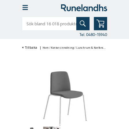
Sök
bland
16
018
produkter
Tel. 0480-15940
Tillbaka
|
Hem
/
Kontorsinredning
/
Lunchrum & Konferensinredning
/
Konfe