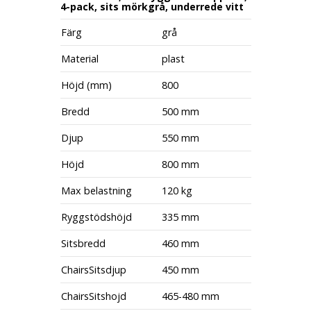
4-pack, sits mörkgrå, underrede vitt
Färg
grå
Material
plast
Höjd (mm)
800
Bredd
500 mm
Djup
550 mm
Höjd
800 mm
Max belastning
120 kg
Ryggstödshöjd
335 mm
Sitsbredd
460 mm
ChairsSitsdjup
450 mm
ChairsSitshojd
465-480 mm