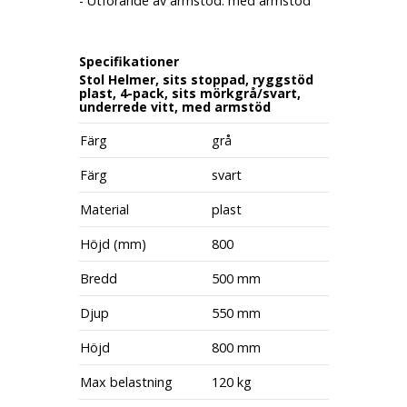
- Utförande av armstöd: med armstöd
Specifikationer
Stol Helmer, sits stoppad, ryggstöd
plast, 4-pack, sits mörkgrå/svart,
underrede vitt, med armstöd
Färg
grå
Färg
svart
Material
plast
Höjd (mm)
800
Bredd
500 mm
Djup
550 mm
Höjd
800 mm
Max belastning
120 kg