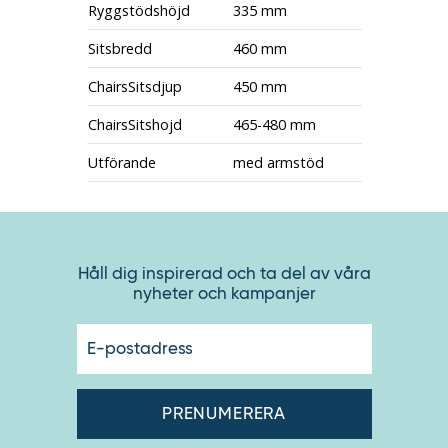
Ryggstödshöjd
335 mm
Sitsbredd
460 mm
ChairsSitsdjup
450 mm
ChairsSitshojd
465-480 mm
Utförande
med armstöd
Håll dig inspirerad och ta del av våra
nyheter och kampanjer
E-
postadres