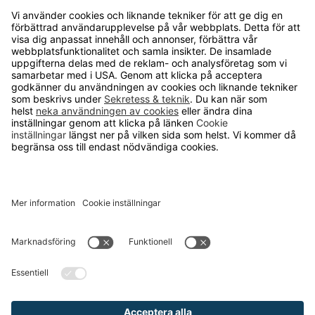
OM RUNELANDHS
Om Runelandhs
Köpvillkor
Därför ska du välja oss
Lediga jobb
Kvalitets- och miljöpolicy
Läsvärt
TELEFON
0480-15940
E-POST