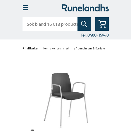
Sök
bland
16
018
produkter
Tel. 0480-15940
Tillbaka
|
Hem
/
Kontorsinredning
/
Lunchrum & Konferensinredning
/
Konfe