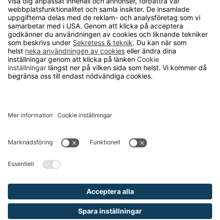
Om Runelandhs
Köpvillkor
Därför ska du välja oss
Lediga jobb
Kvalitets- och miljöpolicy
Läsvärt
TELEFON
0480-15940
E-POST
order@runelandhs.se