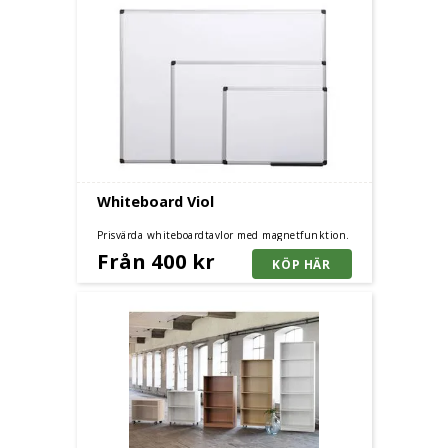
Whiteboard Viol
Prisvärda whiteboardtavlor med magnetfunktion.
Pennhylla och aluminiumram. Finns i flera storlekar.
Från 400 kr