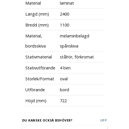
Material
laminat
Längd (mm)
2400
Bredd (mm)
1100
Material,
melaminbelagd
bordsskiva
spånskiva
Stativmaterial
stålrör, förkromat
Stativutförande
4 ben
Storlek/Format
oval
Utförande
bord
Höjd (mm)
722
DU KANSKE OCKSÅ BEHÖVER?
UPP