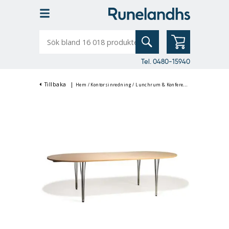
Sök
bland
16
018
produkter
Tel. 0480-15940
Tillbaka
|
Hem
/
Kontorsinredning
/
Lunchrum & Konferensinredning
/
Konf