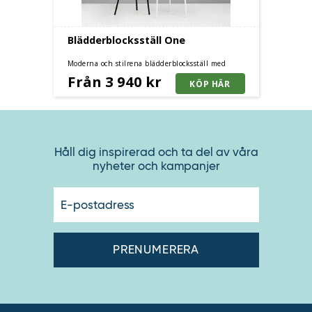
Blädderblocksställ One
Moderna och stilrena blädderblocksställ med
glasemaljerad skrivyta och trebensstativ. Vitt eller
Från 3 940 kr
svart stålstativ.
Håll dig inspirerad och ta del av våra
nyheter och kampanjer
E-
postadres