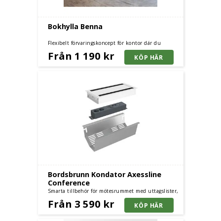
Bokhylla Benna
Flexibelt förvaringskoncept för kontor där du
kombinerar färger, insatser, dörrar och hyllor som du
Från 1 190 kr
själv önskar.
Bordsbrunn Kondator Axessline
Conference
Smarta tillbehör för mötesrummet med uttagslister,
kabelbrunnar och eleganta topplock. Kompletta
Från 3 590 kr
lösningar.