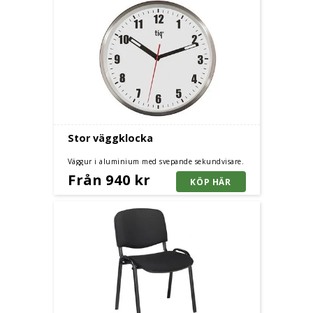
Stor väggklocka
Väggur i aluminium med svepande sekundvisare.
Varumärket tiq® borgar för väggur i toppkvalité. 2
Från 940 kr
storlekar.