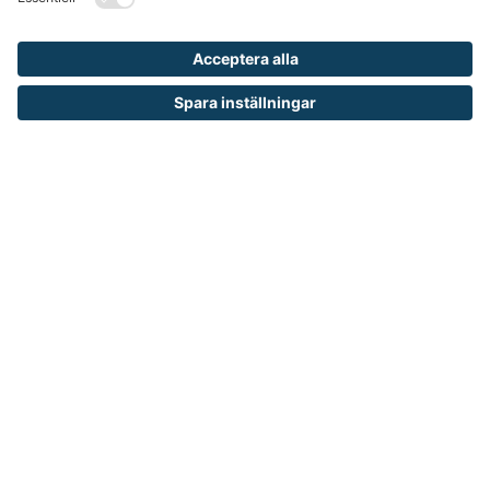
OM RUNELANDHS
Om Runelandhs
Köpvillkor
Därför ska du välja oss
Lediga jobb
Kvalitets- och miljöpolicy
Läsvärt
TELEFON
0480-15940
E-POST
order@runelandhs.se