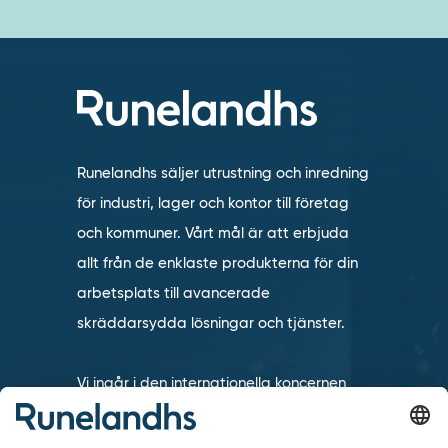
Runelandhs säljer utrustning och inredning
för industri, lager och kontor till företag
och kommuner. Vårt mål är att erbjuda
allt från de enklaste produkterna för din
arbetsplats till avancerade
skräddarsydda lösningar och tjänster.
Vi ingår i den internationella koncernen
TAKKT som är en av de ledande
distanshandlarna inom inredning och