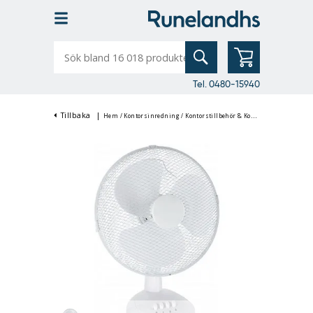
Sök
bland
16
018
produkter
Tel. 0480-15940
Tillbaka
|
Hem
/
Kontorsinredning
/
Kontorstillbehör & Kontorsutrustning
/
G