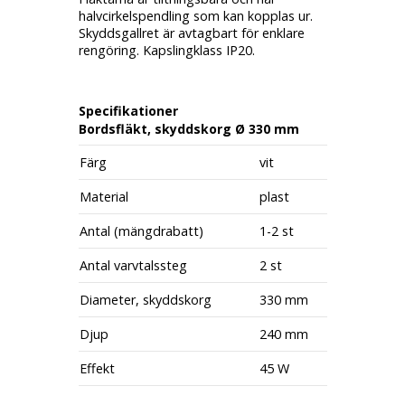
halvcirkelspendling som kan kopplas ur.
Skyddsgallret är avtagbart för enklare
rengöring. Kapslingklass IP20.
Specifikationer
Bordsfläkt, skyddskorg Ø 330 mm
Färg
vit
Material
plast
Antal (mängdrabatt)
1-2 st
Antal varvtalssteg
2 st
Diameter, skyddskorg
330 mm
Djup
240 mm
Effekt
45 W