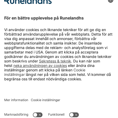
Personuppgiftshantering
Cookie inställningar
OM RUNELANDHS
Om Runelandhs
Köpvillkor
Därför ska du välja oss
Lediga jobb
Kvalitets- och miljöpolicy
Läsvärt
TELEFON