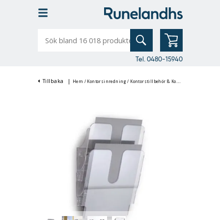
Sök
bland
16
018
produkter
Tel. 0480-15940
Tillbaka
|
Hem
/
Kontorsinredning
/
Kontorstillbehör & Kontorsutrustning
/
B