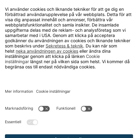
OM RUNELANDHS
Om Runelandhs
Köpvillkor
Därför ska du välja oss
Lediga jobb
Kvalitets- och miljöpolicy
Läsvärt
TELEFON
0480-15940
E-POST