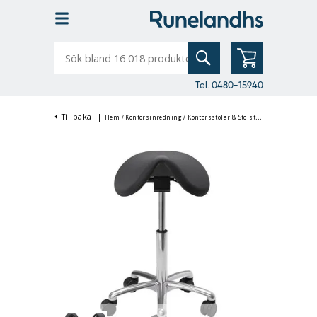
Sök
bland
16
018
produkter
Tel. 0480-15940
Tillbaka
|
Hem
/
Kontorsinredning
/
Kontorsstolar & Stolstillbehör
/
Sadelstola