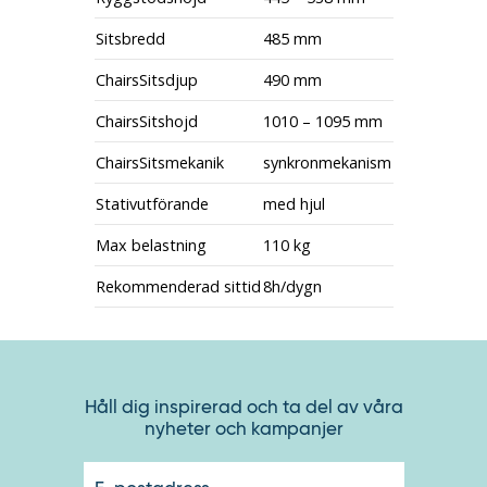
Sitsbredd
485 mm
ChairsSitsdjup
490 mm
ChairsSitshojd
1010 – 1095 mm
ChairsSitsmekanik
synkronmekanism
Stativutförande
med hjul
Max belastning
110 kg
Rekommenderad sittid
8h/dygn
Håll dig inspirerad och ta del av våra
nyheter och kampanjer
E-