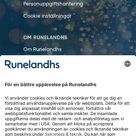
Personuppgiftshantering
Cookie inställningar
OM RUNELANDHS
Om Runelandhs
Köpvillkor
Därför ska du välja oss
Lediga jobb
Kvalitets- och miljöpolicy
Läsvärt
TELEFON