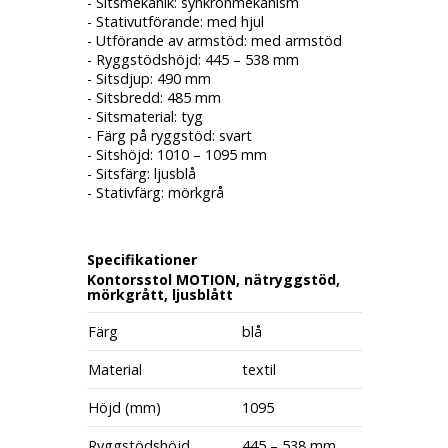
- Sitsmekanik: synkronmekanism
- Stativutförande: med hjul
- Utförande av armstöd: med armstöd
- Ryggstödshöjd: 445 – 538 mm
- Sitsdjup: 490 mm
- Sitsbredd: 485 mm
- Sitsmaterial: tyg
- Färg på ryggstöd: svart
- Sitshöjd: 1010 – 1095 mm
- Sitsfärg: ljusblå
- Stativfärg: mörkgrå
Specifikationer
Kontorsstol MOTION, nätryggstöd,
mörkgrått, ljusblått
Färg
blå
Material
textil
Höjd (mm)
1095
Ryggstödshöjd
445 – 538 mm