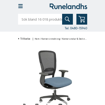
Sök
bland
16
018
produkter
Tel. 0480-15940
Tillbaka
|
Hem
/
Kontorsinredning
/
Kontorsstolar & Stolstillbehör
/
Kontorsst