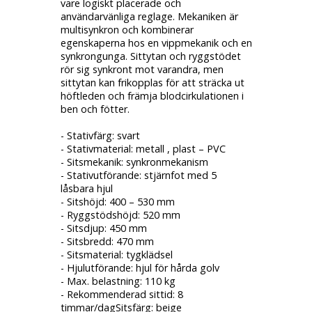
vare logiskt placerade och
användarvänliga reglage. Mekaniken är
multisynkron och kombinerar
egenskaperna hos en vippmekanik och en
synkrongunga. Sittytan och ryggstödet
rör sig synkront mot varandra, men
sittytan kan frikopplas för att sträcka ut
höftleden och främja blodcirkulationen i
ben och fötter.
- Stativfärg: svart
- Stativmaterial: metall , plast – PVC
- Sitsmekanik: synkronmekanism
- Stativutförande: stjärnfot med 5
låsbara hjul
- Sitshöjd: 400 – 530 mm
- Ryggstödshöjd: 520 mm
- Sitsdjup: 450 mm
- Sitsbredd: 470 mm
- Sitsmaterial: tygklädsel
- Hjulutförande: hjul för hårda golv
- Max. belastning: 110 kg
- Rekommenderad sittid: 8
timmar/dagSitsfärg: beige