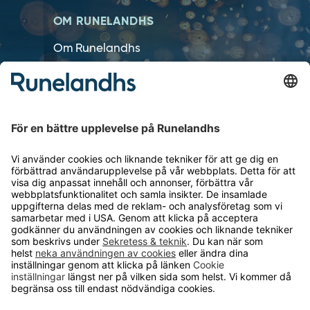
OM RUNELANDHS
Om Runelandhs
Köpvillkor
Därför ska du välja oss
Lediga jobb
Kvalitets- och miljöpolicy
Läsvärt
TELEFON
0480-15940
E-POST