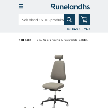
Sök
bland
16
018
produkter
Tel. 0480-15940
Tillbaka
|
Hem
/
Kontorsinredning
/
Kontorsstolar & Stolstillbehör
/
Kontorsst