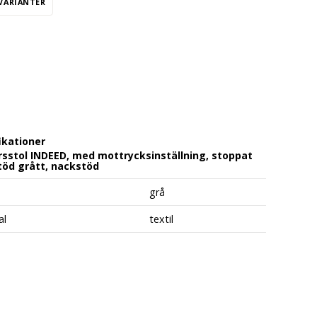
 VARIANTER
ikationer
sstol INDEED, med mottrycksinställning, stoppat
öd grått, nackstöd
grå
al
textil