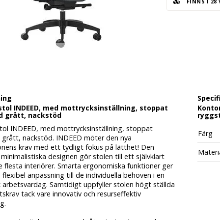
FINNS I 28
ning
Specif
tol INDEED, med mottrycksinställning, stoppat
Kontor
d grått, nackstöd
ryggst
tol INDEED, med mottrycksinställning, stoppat
Färg
 grått, nackstöd. INDEED möter den nya
nens krav med ett tydligt fokus på lätthet! Den
Materi
minimalistiska designen gör stolen till ett självklart
de flesta interiörer. Smarta ergonomiska funktioner ger
 flexibel anpassning till de individuella behoven i en
arbetsvardag. Samtidigt uppfyller stolen högt ställda
tskrav tack vare innovativ och resurseffektiv
ng.