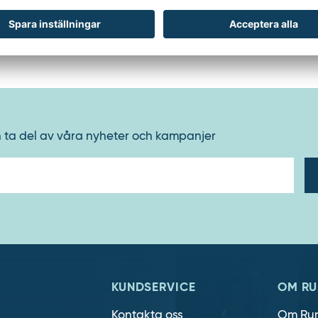
: grå
ing: mottrycksinställning med nackstöd
h ta del av våra nyheter och kampanjer
E-
post
KUNDSERVICE
OM RU
Kontakta oss
Om Ru