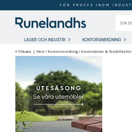
FÖR PROFFS INOM INDUST
Sök
bland
16
018
produkt
LAGER OCH INDUSTRI
KONTORSINREDNING
Tillbaka
|
Hem
/
Kontorsinredning
/
Kontorsstolar & Stolstillbehör
FÖR PROFFS INOM
INDUSTRI OCH LAGER