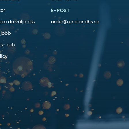
kor
E-POST
ska du välja oss
order@runelandhs.se
 jobb
ts- och
licy
t