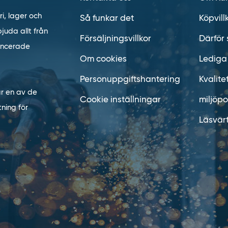
ri, lager och
Så funkar det
Köpvill
juda allt från
Försäljningsvillkor
Därför 
vancerade
Om cookies
Lediga
Personuppgiftshantering
Kvalite
är en av de
Cookie inställningar
miljöpo
ning för
Läsvär