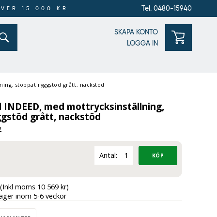
Tel. 0480-15940
ÖVER 15 000 KR
SKAPA KONTO
LOGGA IN
ning, stoppat ryggstöd grått, nackstöd
l INDEED, med mottrycksinställning,
gstöd grått, nackstöd
2
Antal:
(Inkl moms 10 569 kr)
lager inom 5-6 veckor