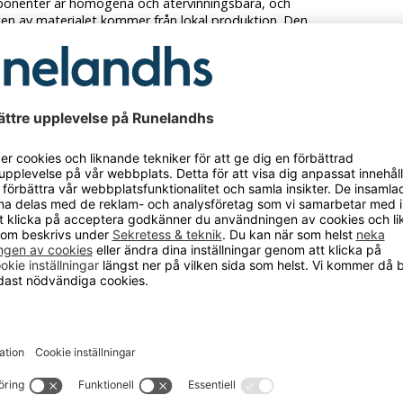
ponenter är homogena och återvinningsbara, och
ten av materialet kommer från lokal produktion. Den
nta, stabila lättviktskonstruktionen minskar
åtgången med cirka 20 % jämfört med liknande stolar –
kompromissa med funktion eller kvalitet. Resultatet?
antering och en mer miljövänlig produktion.
: svart
ing: inställning mottryck
rg: svart
aterial: plast
kanik: synkronmekanism med skjutbar sits
tförande: med hjul
d: 400 - 520 mm
nde av armstöd: med armstöd
ödshöjd: 610 mm
up: 380-460 mm
edd: 470 mm
m: skålad sits
GS
erial: tyg
örande: mjuka hjul för hårda golv
lastning: 150 kg
enderad sittid: upp till 8 timmarUtförande: stoppat