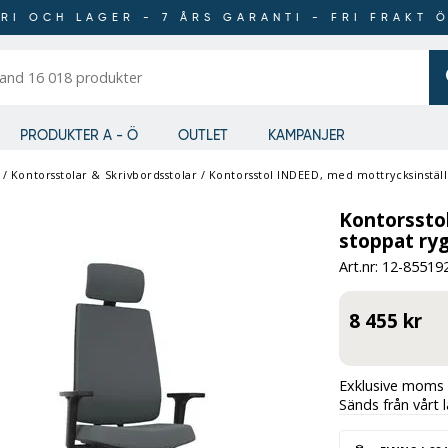
RI OCH LAGER - 7 ÅRS GARANTI - FRI FRAKT 
er
PRODUKTER A - Ö
OUTLET
KAMPANJER
/
Kontorsstolar & Skrivbordsstolar
/
Kontorsstol INDEED, med mottrycksinställ
Kontorssto
stoppat ryg
Art.nr: 12-
85519
8 455 kr
Exklusive moms 
Sänds från vårt 