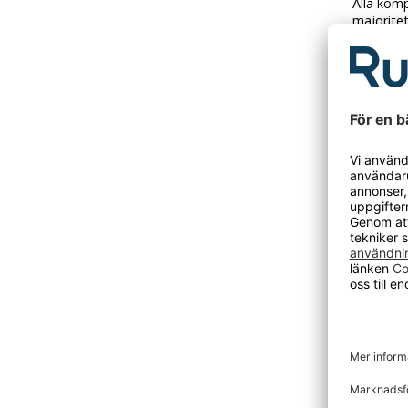
Alla kom
majorite
intellige
material
utan att 
Enklare h
- Sitsfärg
- Utrustn
- Stativfä
- Stativm
- Sitsme
- Stativu
- Sitshöj
- Utföra
- Ryggst
- Sitsdj
- Sitsbr
- Sitsfor
- Norm: 
- Sitsmat
- Hjulutf
- Max. be
- Rekomm