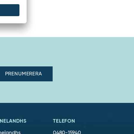
adress"
NELANDHS
TELEFON
nelandhs
0480-15940