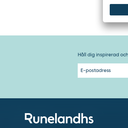
ryggstöd
- Sitsfärg
- Utrustn
Håll dig inspirerad oc