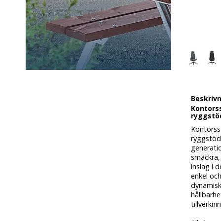
Beskriv
Kontorss
ryggstö
Kontorss
ryggstöd
generatio
smäckra, 
inslag i 
enkel och
dynamisk 
hållbarhe
tillverkni