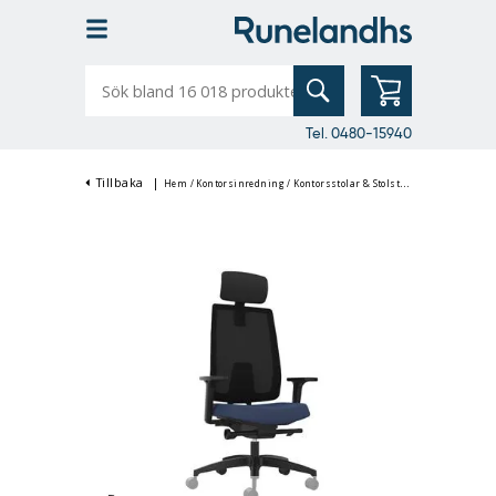
Sök
bland
16
018
produkter
Tel. 0480-15940
Tillbaka
|
Hem
/
Kontorsinredning
/
Kontorsstolar & Stolstillbehör
/
Kontorsst