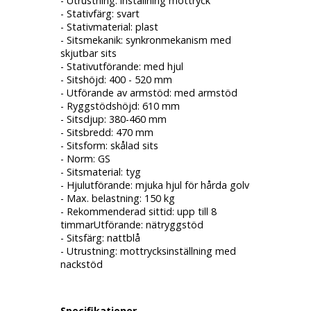
- Utrustning: inställning mottryck
- Stativfärg: svart
- Stativmaterial: plast
- Sitsmekanik: synkronmekanism med
skjutbar sits
- Stativutförande: med hjul
- Sitshöjd: 400 - 520 mm
- Utförande av armstöd: med armstöd
- Ryggstödshöjd: 610 mm
- Sitsdjup: 380-460 mm
- Sitsbredd: 470 mm
- Sitsform: skålad sits
- Norm: GS
- Sitsmaterial: tyg
- Hjulutförande: mjuka hjul för hårda golv
- Max. belastning: 150 kg
- Rekommenderad sittid: upp till 8
timmarUtförande: nätryggstöd
- Sitsfärg: nattblå
- Utrustning: mottrycksinställning med
nackstöd
Specifikationer