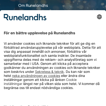
Om Runelandhs
Köpvillkor
Därför ska du välja oss
Lediga jobb
Kvalitets- och miljöpolicy
Läsvärt
TELEFON
0480-15940
E-POST
order@runelandhs.se