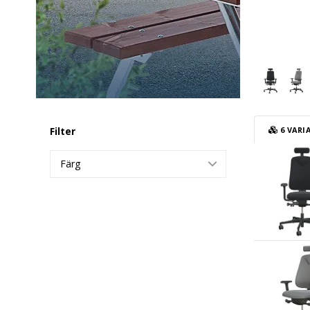
Filter
6
VARI
Kontorss
Färg
Kontorss