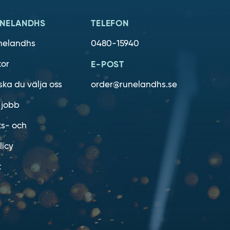
NELANDHS
TELEFON
nelandhs
0480-15940
kor
E-POST
ska du välja oss
order@runelandhs.se
 jobb
ts- och
licy
t