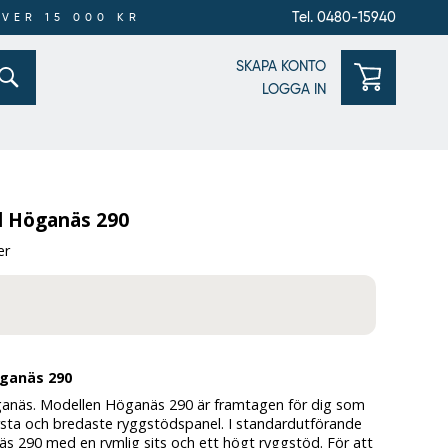
Tel. 0480-15940
ÖVER 15 000 KR
SKAPA KONTO
LOGGA IN
l Höganäs 290
er
öganäs 290
anäs. Modellen Höganäs 290 är framtagen för dig som
rsta och bredaste ryggstödspanel. I standardutförande
s 290 med en rymlig sits och ett högt ryggstöd. För att