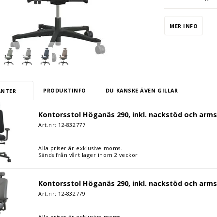
främja en bra hå
rekommenderas at
Stolen är design
MER INFO
för aktivt sittan
PRODUKTINFO
DU KANSKE ÄVEN GILLAR
ANTER
tol Höganäs 290, inkl. nackstöd och armstöd, svart
Kontorsstol Höganäs 290, inkl. nackstöd och arms
Art.nr: 12-
832777
Alla priser är exklusive moms.
Sänds från vårt lager inom 2 veckor
tol Höganäs 290, inkl. nackstöd och armstöd, grå
Kontorsstol Höganäs 290, inkl. nackstöd och arms
Art.nr: 12-
832779
Alla priser är exklusive moms.