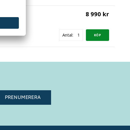
8 990 kr
töd, rosa
Antal:
adress"