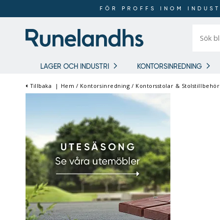
FÖR PROFFS INOM INDUST
Sök
bland
16
018
produkt
LAGER OCH INDUSTRI
KONTORSINREDNING
Tillbaka
|
Hem
/
Kontorsinredning
/
Kontorsstolar & Stolstillbehör
FÖR PROFFS INOM
INDUSTRI OCH LAGER