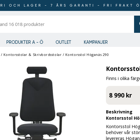
RI OCH LAGER - 7 ÅRS GARANTI - FRI FRAKT 
er
PRODUKTER A - Ö
OUTLET
KAMPANJER
/
Kontorsstolar & Skrivbordsstolar
/
Kontorsstol Höganäs 290
Kontorssto
Finns i olika färg
8 990 kr
Beskrivning
Kontorsstol H
Kontorsstol Hög
behöver vår stö
levereras Höganä