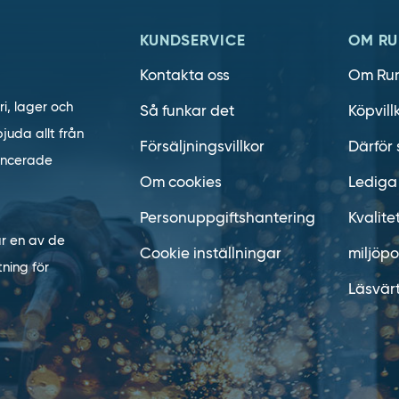
KUNDSERVICE
OM RU
Kontakta oss
Om Ru
ri, lager och
Så funkar det
Köpvill
juda allt från
Försäljningsvillkor
Därför 
vancerade
Om cookies
Lediga
Personuppgiftshantering
Kvalite
är en av de
Cookie inställningar
miljöpo
ning för
Läsvär