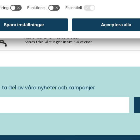
tol Höganäs 290, inkl. nackstöd och armstöd, rosa
Kontorsstol Höganäs 290, inkl. nackstöd och arms
Art.nr: 12-
832783
Alla priser är exklusive moms.
Sänds från vårt lager inom 3-4 veckor
h ta del av våra nyheter och kampanjer
E-
post