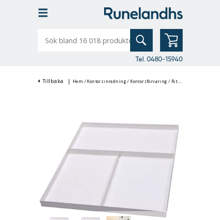
Sök
bland
16
018
produkter
Tel. 0480-15940
Tillbaka
|
Hem
/
Kontorsinredning
/
Kontorsförvaring
/
Ritningsskåp & Arkitektskåp