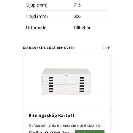
Djup (mm)
715
Höjd (mm)
606
Utförande
Tillbehör
DU KANSKE OCKSÅ BEHÖVER?
UPP
Ritningsskåp Kartoft
Kraftiga och rejäla ritningsskåp med 6 lådor i A1-
eller A0- format.