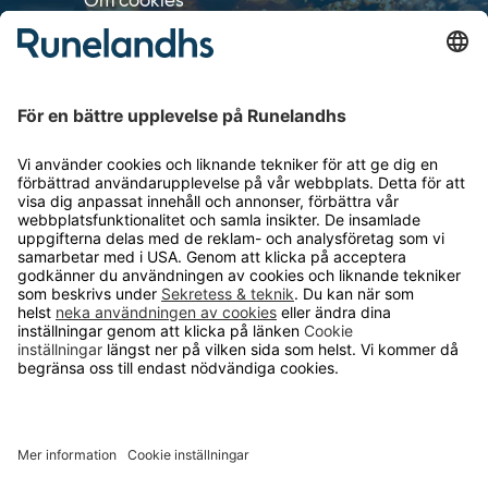
Om cookies
Personuppgiftshantering
Cookie inställningar
OM RUNELANDHS
Om Runelandhs
Köpvillkor
Därför ska du välja oss
Lediga jobb
Kvalitets- och miljöpolicy
Läsvärt