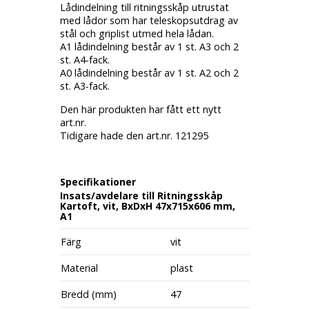
Lådindelning till ritningsskåp utrustat
med lådor som har teleskopsutdrag av
stål och griplist utmed hela lådan.
A1 lådindelning består av 1 st. A3 och 2
st. A4-fack.
A0 lådindelning består av 1 st. A2 och 2
st. A3-fack.
Den här produkten har fått ett nytt
art.nr.
Tidigare hade den art.nr. 121295
Specifikationer
Insats/avdelare till Ritningsskåp
Kartoft, vit, BxDxH 47x715x606 mm,
A1
Färg
vit
Material
plast
Bredd (mm)
47