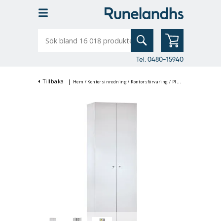
Sök
bland
16
018
produkter
Tel. 0480-15940
Tillbaka
|
Hem
/
Kontorsinredning
/
Kontorsförvaring
/
Plåtskåp & Förvaringsskåp