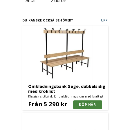
Antal
2 dörrar
DU KANSKE OCKSÅ BEHÖVER?
UPP
Omklädningsbänk Sege, dubbelsidig
med kroklist
Klassisk sittbänk för omklädningsrum med kraftigt
stativ och furusits, dubbelsidig med kroklist och
Från 5 290 kr
furusits.