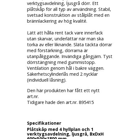
verktygsavdelning, ljusgrå dörr. Ett
plåtskåp för all typ av användning. Stabil,
svetsad konstruktion av stålplåt med en
brännlackering av hög kvalité.
Lätt att hålla rent tack vare innerfack
utan skarvar, underlättar när man ska
torka av eller liknande. Släta täckta dörrar
med förstärkning, dörrarna är
utanpåliggande. Invändiga gångjärn. Tyst
dörrstängning med gummistopp.
Ventilation genom hål i bakre väggen.
Säkerhetscylinderlås med 2 nycklar
(individuell låsning).
Den här produkten har fått ett nytt
art.nr.
Tidigare hade den art.nr. 895415
Specifikationer
Plåtskåp med 4 hyllplan och 1
verktygsavdelning, ljusgrå, BxDxH
600x500x1800 mm