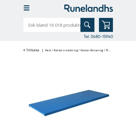
Sök
bland
16
018
produkter
Tel. 0480-15940
Tillbaka
|
Hem
/
Kontorsinredning
/
Kontorsförvaring
/
Plåtskåp & Förvaringsskåp