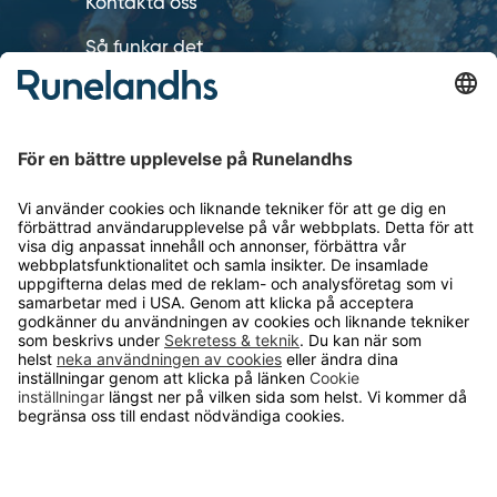
Kontakta oss
Så funkar det
Försäljningsvillkor
Om cookies
Personuppgiftshantering
Cookie inställningar
OM RUNELANDHS
Om Runelandhs
Köpvillkor
Därför ska du välja oss
Lediga jobb