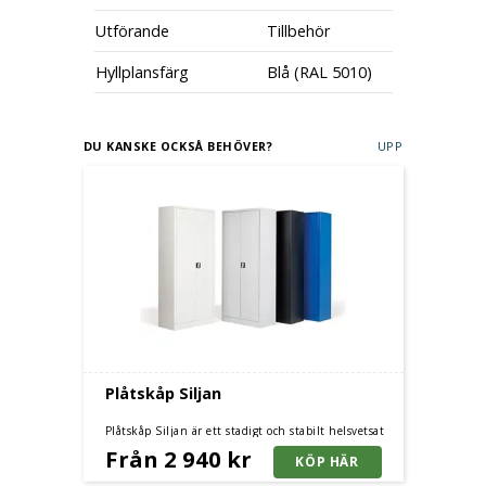
Utförande
Tillbehör
Hyllplansfärg
Blå (RAL 5010)
DU KANSKE OCKSÅ BEHÖVER?
UPP
Plåtskåp Siljan
Plåtskåp Siljan är ett stadigt och stabilt helsvetsat
plåtskåp som passar bra för lager och industri. Flera
Från 2 940 kr
storlekar och färger.