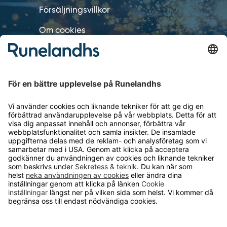
Försäljningsvillkor
Om cookies
Personuppgiftshantering
Cookie inställningar
OM RUNELANDHS
Om Runelandhs
Köpvillkor
Därför ska du välja oss
Lediga jobb
Kvalitets- och miljöpolicy