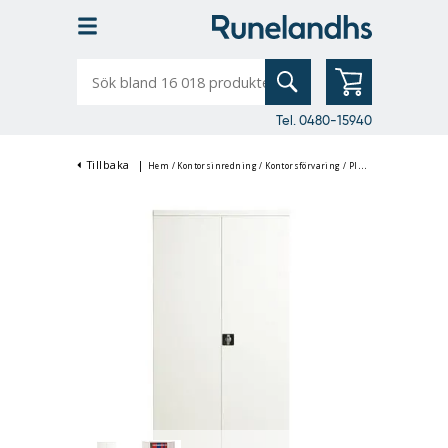
Sök
bland
16
018
produkter
Tel. 0480-15940
Tillbaka
|
Hem
/
Kontorsinredning
/
Kontorsförvaring
/
Plåtskåp & Förvaringsskåp