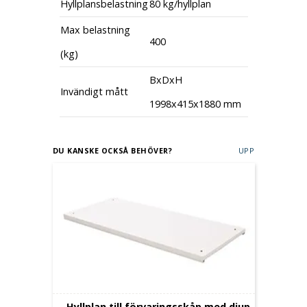
Hyllplansbelastning
80 kg/hyllplan
Max belastning
400
(kg)
BxDxH
Invändigt mått
1998x415x1880 mm
DU KANSKE OCKSÅ BEHÖVER?
UPP
Hyllplan till förvaringsskåp med djup