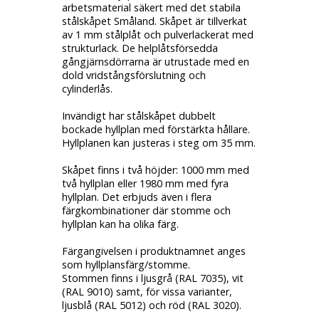
arbetsmaterial säkert med det stabila
stålskåpet Småland. Skåpet är tillverkat
av 1 mm stålplåt och pulverlackerat med
strukturlack. De helplåtsförsedda
gångjärnsdörrarna är utrustade med en
dold vridstångsförslutning och
cylinderlås.
Invändigt har stålskåpet dubbelt
bockade hyllplan med förstärkta hållare.
Hyllplanen kan justeras i steg om 35 mm.
Skåpet finns i två höjder: 1000 mm med
två hyllplan eller 1980 mm med fyra
hyllplan. Det erbjuds även i flera
färgkombinationer där stomme och
hyllplan kan ha olika färg.
Färgangivelsen i produktnamnet anges
som hyllplansfärg/stomme.
Stommen finns i ljusgrå (RAL 7035), vit
(RAL 9010) samt, för vissa varianter,
ljusblå (RAL 5012) och röd (RAL 3020).