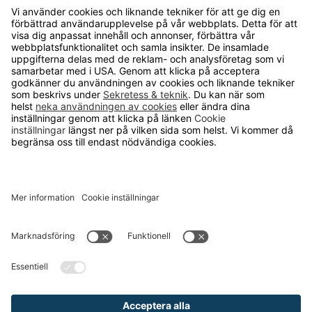
OM RUNELANDHS
Om Runelandhs
Köpvillkor
Därför ska du välja oss
Lediga jobb
Kvalitets- och miljöpolicy
Läsvärt
TELEFON
0480-15940
E-POST
order@runelandhs.se