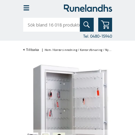
Sök
bland
16
018
produkter
Tel. 0480-15940
Tillbaka
|
Hem
/
Kontorsinredning
/
Kontorsförvaring
/
Nyckelskåp & Medicinskåp