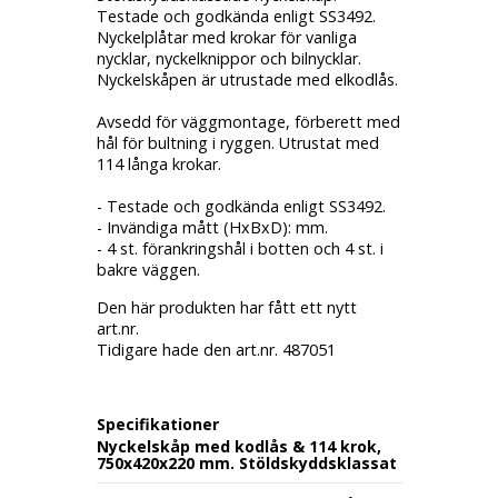
Testade och godkända enligt SS3492.
Nyckelplåtar med krokar för vanliga
nycklar, nyckelknippor och bilnycklar.
Nyckelskåpen är utrustade med elkodlås.
Avsedd för väggmontage, förberett med
hål för bultning i ryggen. Utrustat med
114 långa krokar.
- Testade och godkända enligt SS3492.
- Invändiga mått (HxBxD): mm.
- 4 st. förankringshål i botten och 4 st. i
bakre väggen.
Den här produkten har fått ett nytt
art.nr.
Tidigare hade den art.nr. 487051
Specifikationer
Nyckelskåp med kodlås & 114 krok,
750x420x220 mm. Stöldskyddsklassat