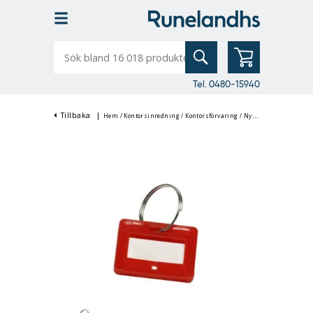
Sök
bland
16
018
produkter
Tel. 0480-15940
Tillbaka
|
Hem
/
Kontorsinredning
/
Kontorsförvaring
/
Nyckelskåp & Medicinskåp