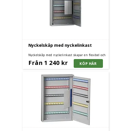
Nyckelskåp med nyckelinkast
Nyckelskåp med nyckelinkast skapar en flexibel och
säker hantering av nycklarna. Nyckelskåpet finns i
Från 1 240 kr
flera storlekar.