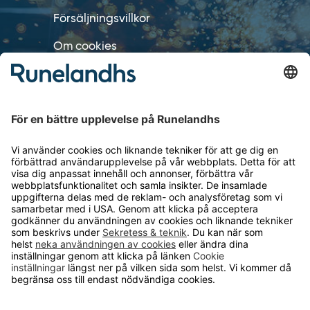
Försäljningsvillkor
Om cookies
Personuppgiftshantering
Cookie inställningar
OM RUNELANDHS
Om Runelandhs
Köpvillkor
Därför ska du välja oss
Lediga jobb
Kvalitets- och miljöpolicy