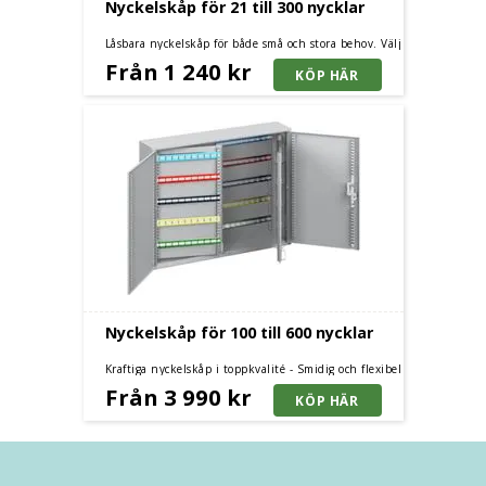
Nyckelskåp för 21 till 300 nycklar
Låsbara nyckelskåp för både små och stora behov. Välj
storlekar mellan 21 till 300 krokar.
Från 1 240 kr
Nyckelskåp för 100 till 600 nycklar
Kraftiga nyckelskåp i toppkvalité - Smidig och flexibel
nyckelhantering. Välj mellan skåp med kapacitet från
Från 3 990 kr
100 till 600 krokar.