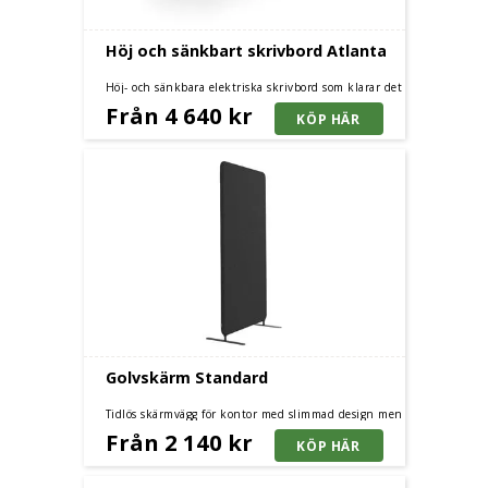
Höj och sänkbart skrivbord Atlanta
Höj- och sänkbara elektriska skrivbord som klarar det
lilla extra. Rak skiva och flera olika storlekar och
Från 4 640 kr
färger.
Golvskärm Standard
Tidlös skärmvägg för kontor med slimmad design men
lika god ljuddämpande förmåga. Finns i flera
Från 2 140 kr
storlekar och färger.