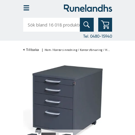
Sök
bland
16
018
produkter
Tel. 0480-15940
Tillbaka
|
Hem
/
Kontorsinredning
/
Kontorsförvaring
/
Hurtsar & Skrivbordshurtsar