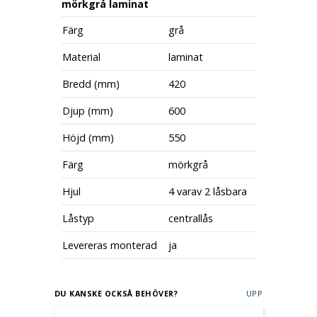
mörkgrå laminat
Färg
grå
Material
laminat
Bredd (mm)
420
Djup (mm)
600
Höjd (mm)
550
Färg
mörkgrå
Hjul
4 varav 2 låsbara
Låstyp
centrallås
Levereras monterad
ja
DU KANSKE OCKSÅ BEHÖVER?
UPP