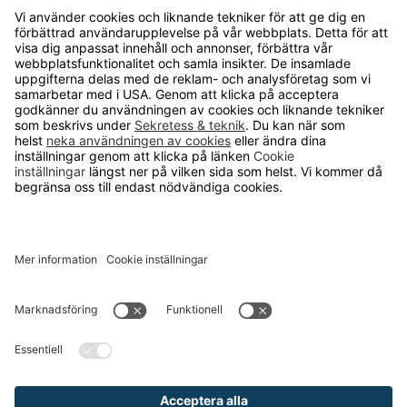
Lådavskiljare till Skrivbordshurts
Miami
LxHxT 330x75x12 mm, vit, 4-pack
175 kr
Handtag till Benna, Miami, Ulen
finns i olika färger
Från 90 kr