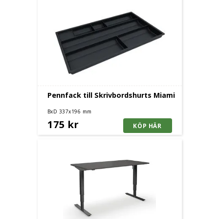
Pennfack till Skrivbordshurts Miami
BxD 337x196 mm
175 kr