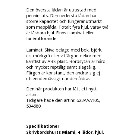
Den översta lådan är utrustad med
penninsats. Den nedersta lådan har
större kapacitet och fungerar utmärkt
som mapplåda. Totalt fyra hjul, varav två
är låsbara hjul. Finns i laminat eller
fanérutförande
Laminat: Skiva belagd med bok, björk,
ek, mörkgrå eller vitfärgad dekor med
kantlist av ABS-plast. Bordsytan är hård
och mycket reptålig samt slagtålig.
Färgen är konstant, den ändrar sig ej
utseendemässigt när den åldras.
Den här produkten har fått ett nytt
art.nr.
Tidigare hade den art.nr. 623AAA105,
534680
Specifikationer
Skrivbordshurts Miami, 4 lådor, hjul,