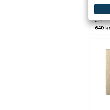
Ben till
Postsor
4 st/fp
640 k