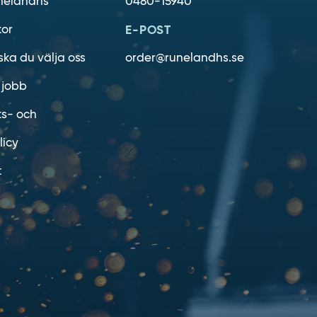
nelandhs
0480-15940
kor
E-POST
ska du välja oss
order@runelandhs.se
 jobb
ts- och
licy
t