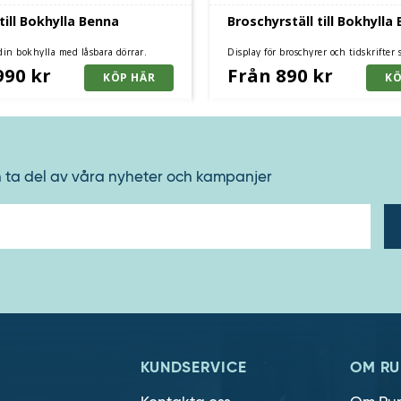
till Bokhylla Benna
Broschyrställ till Bokhylla
in bokhylla med låsbara dörrar.
Display för broschyrer och tidskrifter 
Bokhylla Benna
990 kr
Från 890 kr
h ta del av våra nyheter och kampanjer
E-
post
KUNDSERVICE
OM RU