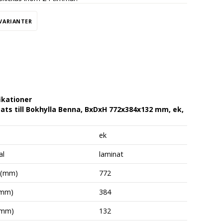
 VARIANTER
ikationer
ats till Bokhylla Benna, BxDxH 772x384x132 mm, ek,
ek
al
laminat
 (mm)
772
(mm)
384
(mm)
132