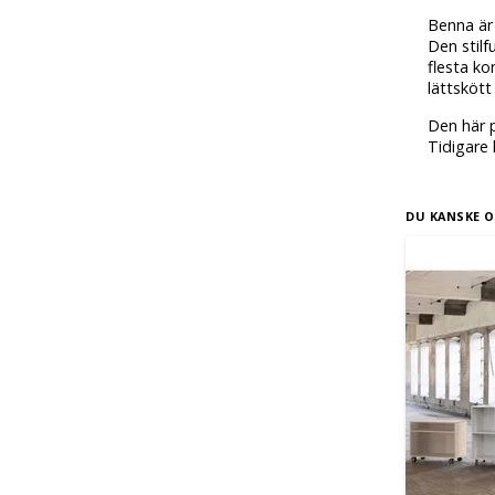
Benna är
Den stilf
flesta ko
lättskött
Den här p
Tidigare
DU KANSKE O