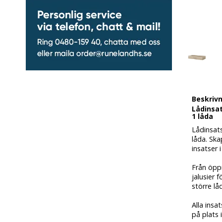
Beskriv
Lådinsat
1 låda
Lådinsat
låda. Ska
insatser i
Från öppn
jalusier 
större l
Alla insa
på plats 