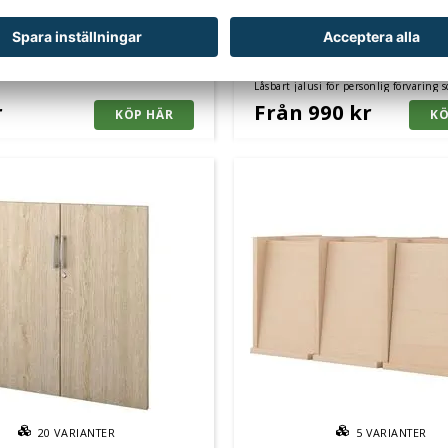
5
VARIANTER
 Bokhylla Benna och
Jalusi till Bokhylla Benna
tering
Låsbart jalusi för personlig förvaring 
färger.
r
Från 990 kr
20
VARIANTER
5
VARIANTER