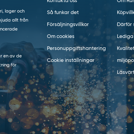
Kontakta oss
Om Ru
ri, lager och
Så funkar det
Köpvill
juda allt från
Försäljningsvillkor
Därför 
vancerade
Om cookies
Lediga
Personuppgiftshantering
Kvalite
är en av de
Cookie inställningar
miljöpo
ning för
Läsvär