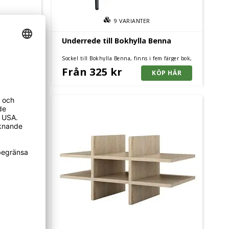
9
VARIANTER
 Ulen
Underrede till Bokhylla Benna
Sockel till Bokhylla Benna, finns i fem färger bok,
björk, ek, vit eller mörkgrå.
Från 325 kr