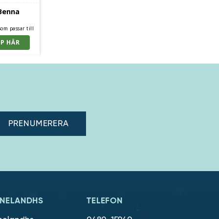
 Benna
som passar till
adress"
NELANDHS
TELEFON