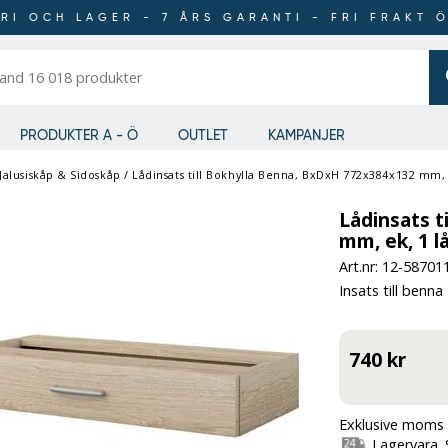
RI OCH LAGER - 7 ÅRS GARANTI - FRI FRAKT 
er
PRODUKTER A - Ö
OUTLET
KAMPANJER
 Jalusiskåp & Sidoskåp
/
Lådinsats till Bokhylla Benna, BxDxH 772x384x132 mm, 
Lådinsats t
mm, ek, 1 l
Art.nr: 12-
58701
Insats till benna
740 kr
Exklusive moms 
Lagervara. 