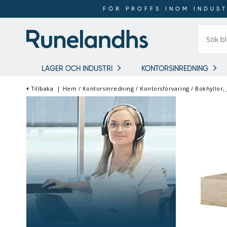
FÖR PROFFS INOM INDUST
Sök
bland
16
018
produkt
LAGER OCH INDUSTRI
KONTORSINREDNING
Tillbaka
|
Hem
/
Kontorsinredning
/
Kontorsförvaring
/
Bokhyllor,
FÖR PROFFS INOM
INDUSTRI OCH LAGER