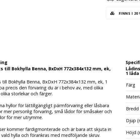
FINNS I 20
ning
Specif
s till Bokhylla Benna, BxDxH 772x384x132 mm, ek,
Lådins
1 låda
s till Bokhylla Benna, BxDxH 772x384x132 mm, ek, 1
Färg
pa precis den förvaring du är i behov av, med olika
 olika storlekar och färger.
Materi
a hyllor för lättillgängligt pärmförvaring eller låsbara
Bredd
för mer personlig förvaring, små lådor för småsaker och
ådor för mer utrymme.
Djup 
tser kommer färdigmonterade och är bara att skjuta in
Höjd 
i vald hylla och förankras med medföljande skruv.