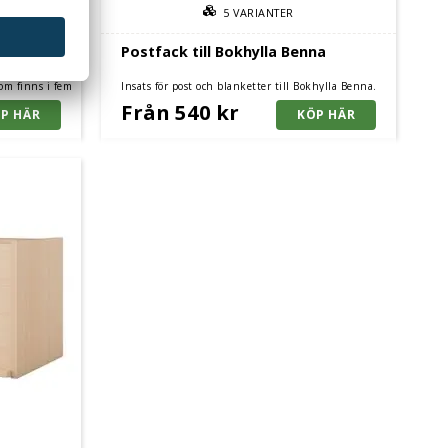
5
VARIANTER
Postfack till Bokhylla Benna
som finns i fem
Insats för post och blanketter till Bokhylla Benna.
Separata postfack.
Från 540 kr