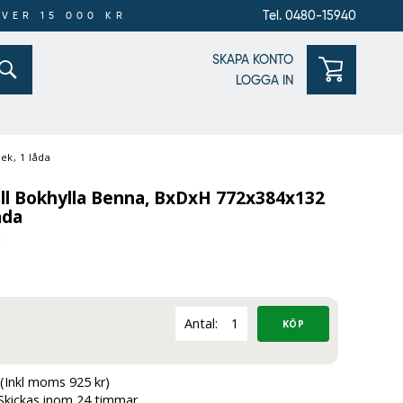
Tel. 0480-15940
ÖVER 15 000 KR
SKAPA KONTO
LOGGA IN
ek, 1 låda
ill Bokhylla Benna, BxDxH 772x384x132
åda
1
Antal:
(Inkl moms 925 kr)
Skickas inom 24 timmar.