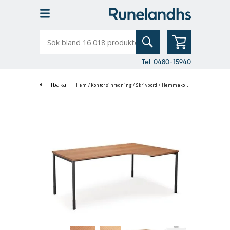
Sök
bland
16
018
produkter
Tel. 0480-15940
Tillbaka
|
Hem
/
Kontorsinredning
/
Skrivbord
/
Hemmakontor
/