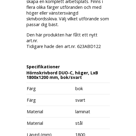
skapa en komplett arbetsplats. Finns i
flera olika färger utföranden och med
höger eller vänstersvängd
skrivbordsskiva. Välj vilket utförande som
passar dig bäst.
Den här produkten har fått ett nytt
art.nr.
Tidigare hade den art.nr. 623ABD122
Specifikationer
Hörnskrivbord DUO-C, höger, LxB
1800x1200 mm, bok/svart
Färg
bok
Färg
svart
Material
laminat
Material
stål
Längd (mm)
1800