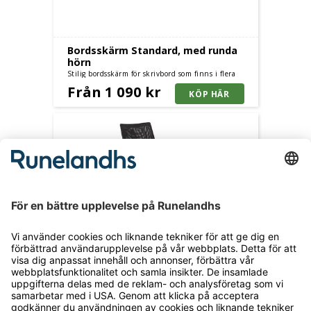
Bordsskärm Standard, med runda
hörn
Stilig bordsskärm för skrivbord som finns i flera
storlekar. Utförande med raka eller runda hörn.
Från 1 090 kr
Levereras med bordsbeslag.
Kontorsstol Hamilton
nätrygg
Från 2 190 kr