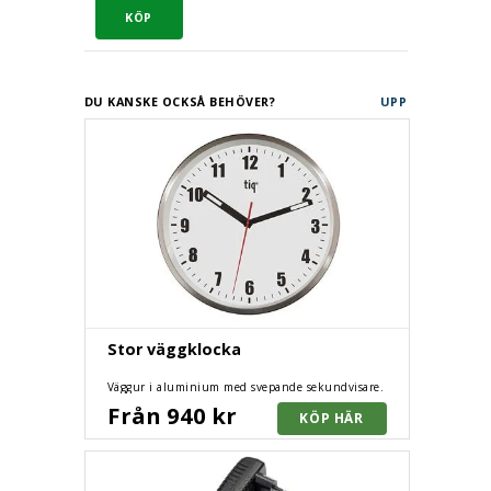
DU KANSKE OCKSÅ BEHÖVER?
UPP
Stor väggklocka
Väggur i aluminium med svepande sekundvisare.
Varumärket tiq® borgar för väggur i toppkvalité. 2
Från 940 kr
storlekar.