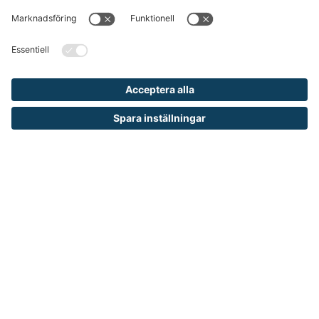
Cookie inställningar
OM RUNELANDHS
Om Runelandhs
Köpvillkor
Därför ska du välja oss
Lediga jobb
Kvalitets- och miljöpolicy
Läsvärt
TELEFON
0480-15940