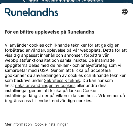
Vi ingår i den internationella koncernen
TAKKT som är en av de ledande
distanshandlarna inom inredning och
utrustning för arbetsplatser i Europa.
KUNDSERVICE
Kontakta oss
Så funkar det
Försäljningsvillkor
Om cookies
Personuppgiftshantering