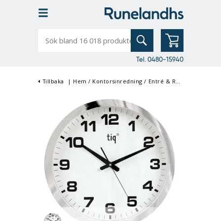
Sök
bland
16
018
produkter
Tel. 0480-15940
Tillbaka
|
Hem
/
Kontorsinredning
/
Entré & Reception
/
Vägg