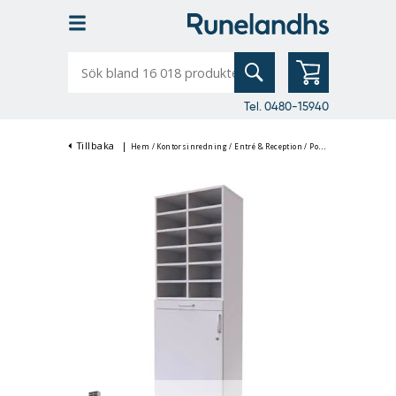
Sök
bland
16
018
produkter
Tel. 0480-15940
Tillbaka
|
Hem
/
Kontorsinredning
/
Entré & Reception
/
Postfack & Postsortering