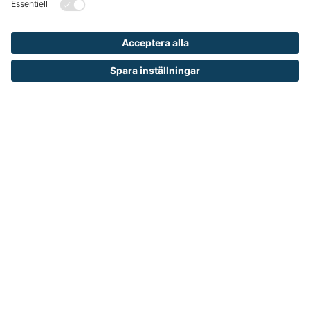
OM RUNELANDHS
Om Runelandhs
Köpvillkor
Därför ska du välja oss
Lediga jobb
Kvalitets- och miljöpolicy
Läsvärt
TELEFON
0480-15940
E-POST