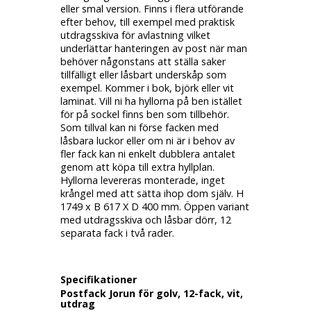
eller smal version. Finns i flera utförande
efter behov, till exempel med praktisk
utdragsskiva för avlastning vilket
underlättar hanteringen av post när man
behöver någonstans att ställa saker
tillfälligt eller låsbart underskåp som
exempel. Kommer i bok, björk eller vit
laminat. Vill ni ha hyllorna på ben istället
för på sockel finns ben som tillbehör.
Som tillval kan ni förse facken med
låsbara luckor eller om ni är i behov av
fler fack kan ni enkelt dubblera antalet
genom att köpa till extra hyllplan.
Hyllorna levereras monterade, inget
krångel med att sätta ihop dom själv. H
1749 x B 617 X D 400 mm. Öppen variant
med utdragsskiva och låsbar dörr, 12
separata fack i två rader.
Specifikationer
Postfack Jorun för golv, 12-fack, vit,
utdrag