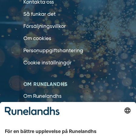
Kontakta oss
Så funkar det
Försäljningsvillkor
Om cookies
Personuppgiftshantering
Cookie inställningar
OM RUNELANDHS
Om Runelandhs
Köpvillkor
Därför ska du välja oss
Lediga jobb