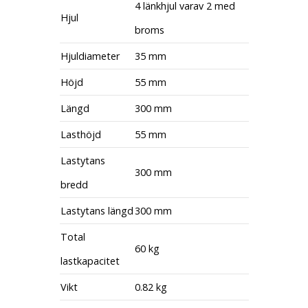
4 länkhjul varav 2 med
Hjul
broms
Hjuldiameter
35 mm
Höjd
55 mm
Längd
300 mm
Lasthöjd
55 mm
Lastytans
300 mm
bredd
Lastytans längd
300 mm
Total
60 kg
lastkapacitet
Vikt
0.82 kg