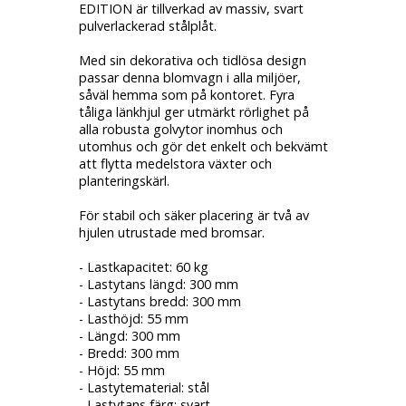
EDITION är tillverkad av massiv, svart
pulverlackerad stålplåt.
Med sin dekorativa och tidlösa design
passar denna blomvagn i alla miljöer,
såväl hemma som på kontoret. Fyra
tåliga länkhjul ger utmärkt rörlighet på
alla robusta golvytor inomhus och
utomhus och gör det enkelt och bekvämt
att flytta medelstora växter och
planteringskärl.
För stabil och säker placering är två av
hjulen utrustade med bromsar.
- Lastkapacitet: 60 kg
- Lastytans längd: 300 mm
- Lastytans bredd: 300 mm
- Lasthöjd: 55 mm
- Längd: 300 mm
- Bredd: 300 mm
- Höjd: 55 mm
- Lastytematerial: stål
- Lastytans färg: svart