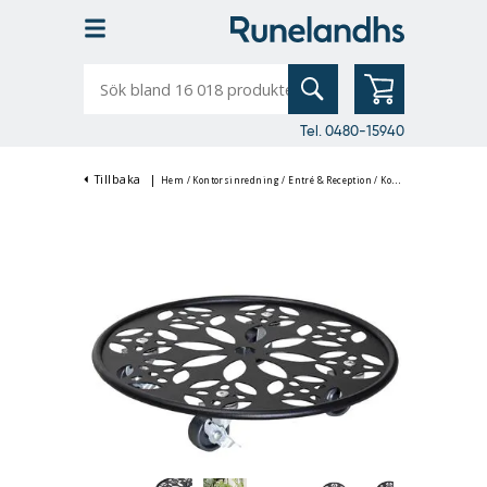
Sök
bland
16
018
produkter
Tel. 0480-15940
Tillbaka
|
Hem
/
Kontorsinredning
/
Entré & Reception
/
Konstväxter
/