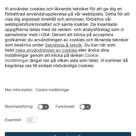
Kvalitets- och miljöpolicy
Läsvärt
TELEFON
0480-15940
E-POST
order@runelandhs.se
;