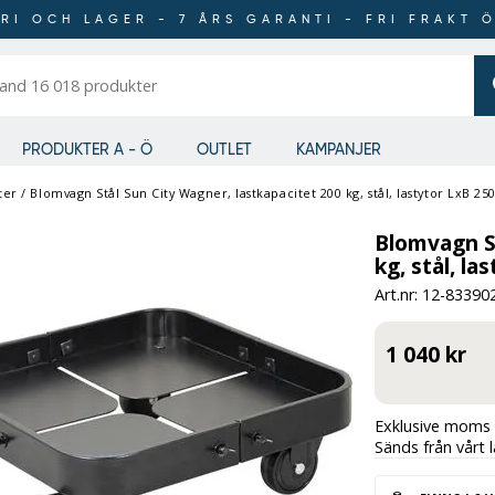
RI OCH LAGER - 7 ÅRS GARANTI - FRI FRAKT 
er
PRODUKTER A - Ö
OUTLET
KAMPANJER
ter
/
Blomvagn Stål Sun City Wagner, lastkapacitet 200 kg, stål, lastytor LxB 
Blomvagn St
kg, stål, l
Art.nr: 12-
83390
1 040 kr
Exklusive moms 
Sänds från vårt 