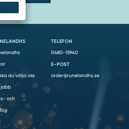
NELANDHS
TELEFON
nelandhs
0480-15940
kor
E-POST
ska du välja oss
order@runelandhs.se
 jobb
ts- och
licy
t