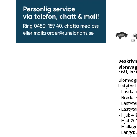
Beskriv
Blomvagn
stål, la
Blomvagn 
lastytor
- Lastkap
- Bredd:
- Lastyte
- Lastyta
- Hjul: 4
- Hjul-Ø
- Hjullag
- Längd: