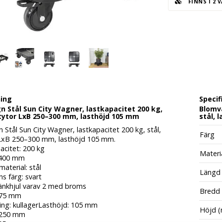
FINNS I 2 
ning
Specif
 Stål Sun City Wagner, lastkapacitet 200 kg,
Blomva
stytor LxB 250–300 mm, lasthöjd 105 mm
stål, 
Stål Sun City Wagner, lastkapacitet 200 kg, stål,
Färg
 LxB 250–300 mm, lasthöjd 105 mm.
acitet: 200 kg
Materi
 400 mm
material: stål
Längd
ns färg: svart
 länkhjul varav 2 med broms
Bredd
: 75 mm
ring: kullagerLasthöjd: 105 mm
Höjd 
 250 mm