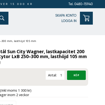
Tel. 0480-15940
ÖVER 15 000 KR
SKAPA KONTO
LOGGA IN
250–300 mm, lasthöjd 105 mm
ål Sun City Wagner, lastkapacitet 200
astytor LxB 250–300 mm, lasthöjd 105 mm
2
Antal:
(Inkl moms 1 300 kr)
lager inom 2 veckor