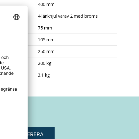
400 mm
4 länkhjul varav 2 med broms
ameter
75 mm
105 mm
250 mm
lastkapacitet
200 kg
3.1 kg
adress"