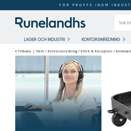
FÖR PROFFS INOM INDUST
Sök
bland
16
018
produkt
LAGER OCH INDUSTRI
KONTORSINREDNING
Tillbaka
|
Hem
/
Kontorsinredning
/
Entré & Reception
/
Konstväx
FÖR PROFFS INOM
INDUSTRI OCH LAGER