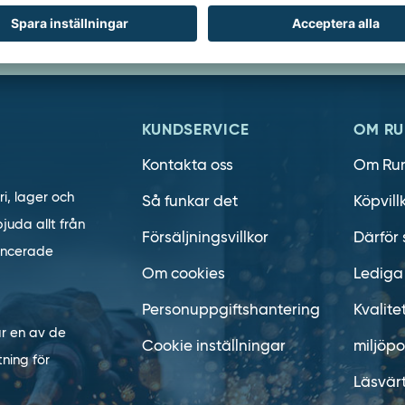
KUNDSERVICE
OM RU
Kontakta oss
Om Ru
ri, lager och
Så funkar det
Köpvill
juda allt från
Försäljningsvillkor
Därför 
vancerade
Om cookies
Lediga
Personuppgiftshantering
Kvalite
är en av de
Cookie inställningar
miljöpo
ning för
Läsvär