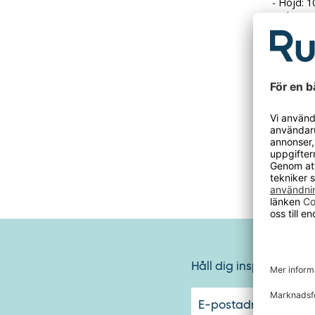
- Höjd: 
- Vikt: 3.
Håll dig inspirerad oc