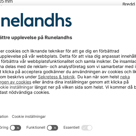
105 mm
Bredd
1 kg
Hjul
Hjuldi
Höjd
Längd
Total 
Vikt
h ta del av våra nyheter och kampanjer
E-
post