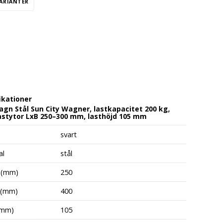
VARIANTER
ikationer
gn Stål Sun City Wagner, lastkapacitet 200 kg,
lastytor LxB 250–300 mm, lasthöjd 105 mm
svart
al
stål
 (mm)
250
 (mm)
400
(mm)
105