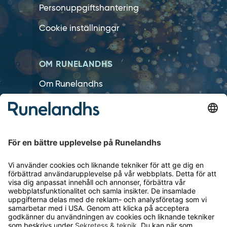
Personuppgiftshantering
Cookie inställningar
OM RUNELANDHS
Om Runelandhs
Köpvillkor
Därför ska du välja oss
Lediga jobb
Kvalitets- och miljöpolicy
Läsvärt
TELEFON