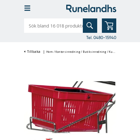
Sök
bland
16
018
produkter
Tel. 0480-15940
Tillbaka
|
Hem
/
Kontorsinredning
/
Butiksinredning
/
Kundkorgar & Butikskorgar