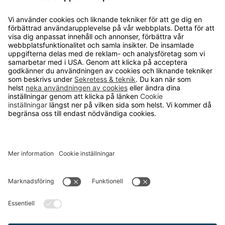
OM RUNELANDHS
Om Runelandhs
Köpvillkor
Därför ska du välja oss
Lediga jobb
Kvalitets- och miljöpolicy
Läsvärt
TELEFON
0480-15940
E-POST