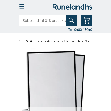
Sök
bland
16
018
produkter
Tel. 0480-15940
Tillbaka
|
Hem
/
Kontorsinredning
/
Butiksinredning
/
Gatupratare & Trottoarpratare