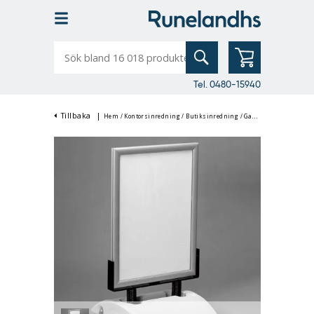
Sök
bland
16
018
produkter
Tel. 0480-15940
Tillbaka
|
Hem
/
Kontorsinredning
/
Butiksinredning
/
Gatupratare & Trottoarpratare