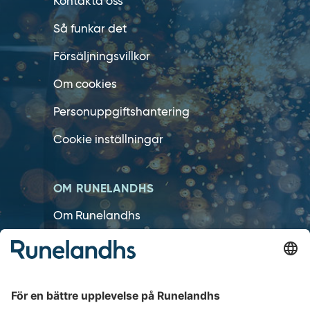
Kontakta oss
Så funkar det
Försäljningsvillkor
Om cookies
Personuppgiftshantering
Cookie inställningar
OM RUNELANDHS
Om Runelandhs
Köpvillkor
Därför ska du välja oss
Lediga jobb