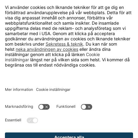
Kvalitets- och miljöpolicy
Läsvärt
TELEFON
0480-15940
E-POST
order@runelandhs.se
;