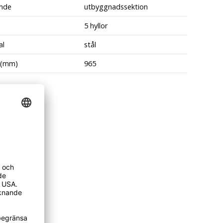
nde
utbyggnadssektion
5 hyllor
al
stål
 (mm)
965