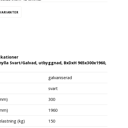
 VARIANTER
ikationer
ylla Svart/Galvad, utbyggnad, BxDxH 965x300x1960,
galvaniserad
svart
(mm)
300
(mm)
1960
lastning (kg)
150