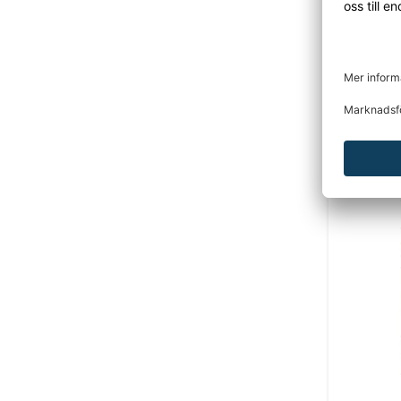
Lagerhyll
förvaring
Den här p
Tidigare
DU KANSKE O