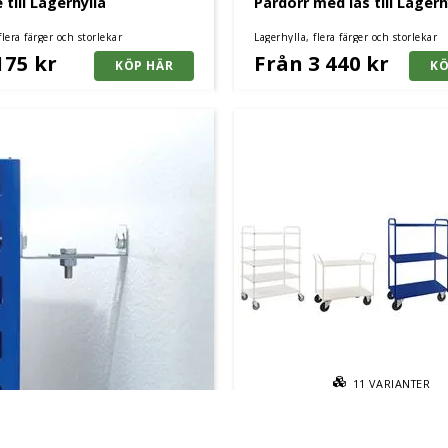
 till Lagerhylla
Pardörr med lås till Lagerh
flera färger och storlekar
Lagerhylla, flera färger och storlekar
175 kr
Från 3 440 kr
11
VARIANTER
e till Lagerhylla
Hyllvagn 400 kg