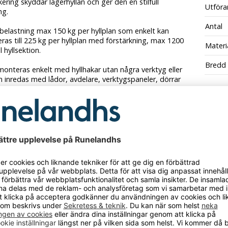
kering skyddar lagerhyllan och ger den en stilfull
Utföra
ng.
Antal
belastning max 150 kg per hyllplan som enkelt kan
as till 225 kg per hyllplan med förstärkning, max 1200
Materi
l hyllsektion.
Bredd
monteras enkelt med hyllhakar utan några verktyg eller
n inredas med lådor, avdelare, verktygspaneler, dörrar
a.
a förankras i vägg eller golv för att vara säker.
ing ingår som standard.
nerar hyllan med utgångspunkt från ditt
gsbehov och lokalutseende, med utbyggnadssektioner
ehör kan du skapa den perfekta hyllan för ditt behov.
tionen kan kombineras med passande
ssektioner, extra hyllplan och andra tillbehör för att
t hyllsystem som passar dina behov. En genomtänkt
slösning där funktion, kvalitet och tidsbesparande
 är prioriterade.