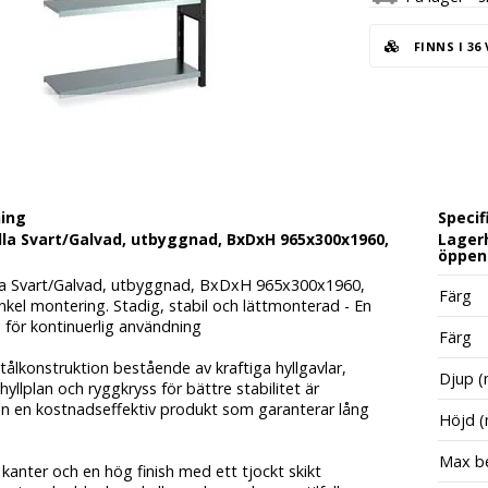
FINNS I 36
ning
Specif
la Svart/Galvad, utbyggnad, BxDxH 965x300x1960,
Lagerh
öppen
la Svart/Galvad, utbyggnad, BxDxH 965x300x1960,
Färg
kel montering. Stadig, stabil och lättmonterad - En
a för kontinuerlig användning
Färg
ålkonstruktion bestående av kraftiga hyllgavlar,
Djup 
 hyllplan och ryggkryss för bättre stabilitet är
lan en kostnadseffektiv produkt som garanterar lång
Höjd 
Max be
anter och en hög finish med ett tjockt skikt