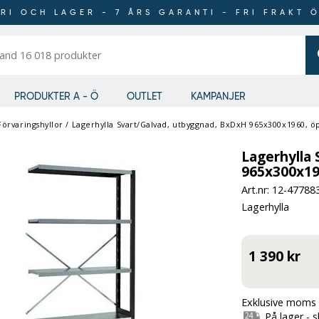
RI OCH LAGER - 7 ÅRS GARANTI - FRI FRAKT 
er
PRODUKTER A - Ö
OUTLET
KAMPANJER
Förvaringshyllor
/
Lagerhylla Svart/Galvad, utbyggnad, BxDxH 965x300x1960, 
Lagerhylla
965x300x19
Art.nr: 12-
47788
Lagerhylla
1 390 kr
Exklusive moms 
På lager - 