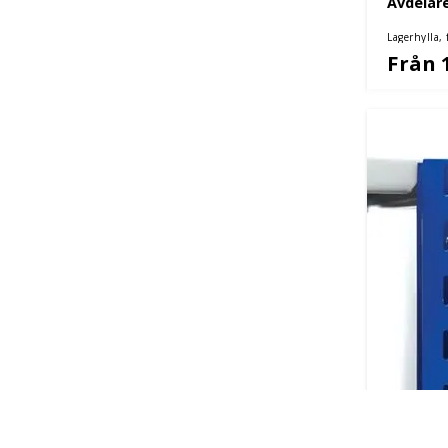
Avdelare
Lagerhylla, 
Från 
Väggfäst