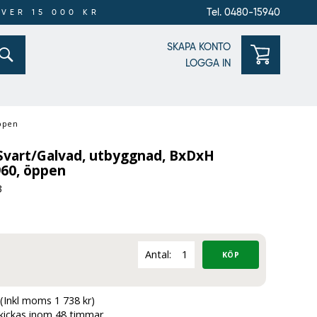
Tel. 0480-15940
ÖVER 15 000 KR
SKAPA KONTO
LOGGA IN
öppen
 Svart/Galvad, utbyggnad, BxDxH
60, öppen
3
Antal:
(Inkl moms 1 738 kr)
skickas inom 48 timmar