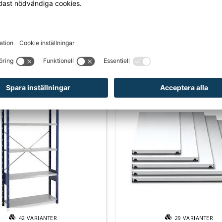
an är lämplig för användning vid alla typer av
sbehov inom butik, lager och verkstad eller för kontor.
rodukten har fått ett nytt art.nr.
 hade den art.nr. 644ACV100
CKSÅ BEHÖVER?
42
VARIANTER
29
VARIANTER