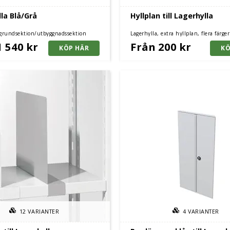
la Blå/Grå
Hyllplan till Lagerhylla
 grundsektion/utbyggnadssektion
Lagerhylla, extra hyllplan, flera färge
1 540 kr
Från 200 kr
12
VARIANTER
4
VARIANTER