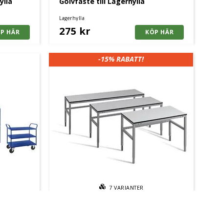
ylla
Golvfäste till Lagerhylla
Lagerhylla
275 kr
-15%
RABATT!
7
VARIANTER
Arbetsbord Embla