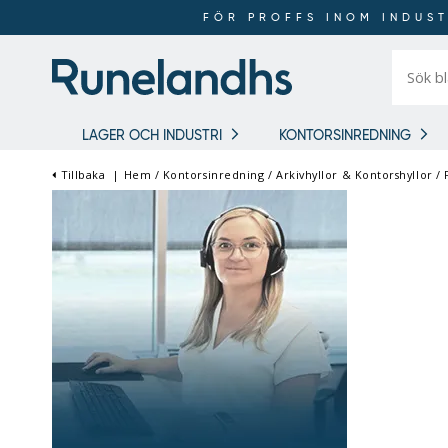
FÖR PROFFS INOM INDUST
Sök
bland
16
018
produkt
LAGER OCH INDUSTRI
KONTORSINREDNING
Tillbaka
|
Hem
/
Kontorsinredning
/
Arkivhyllor & Kontorshyllor
/
FÖR PROFFS INOM
INDUSTRI OCH LAGER