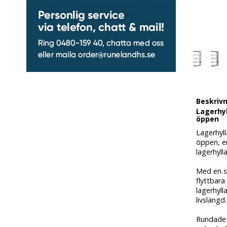
Beskriv
Lagerhyl
öppen
Lagerhyl
öppen, en
lagerhyll
Med en st
flyttbara
lagerhyl
livslängd.
Rundade k