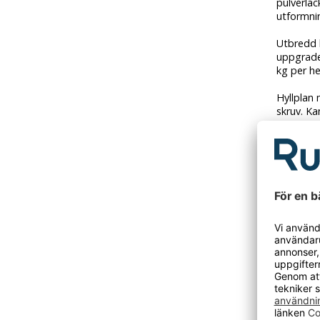
pulverlac
utformni
Utbredd 
uppgrader
kg per he
Hyllplan 
skruv. Ka
med mer
Hyllan sk
Golvskon
Du kompo
förvarin
och tillb
Grundsek
påbyggnad
skapa et
förvaring
montering